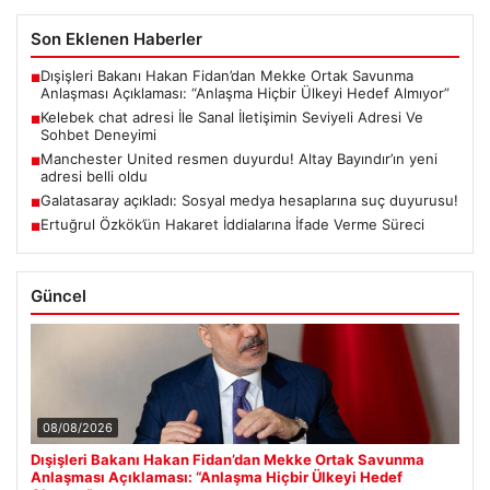
Son Eklenen Haberler
Dışişleri Bakanı Hakan Fidan’dan Mekke Ortak Savunma
■
Anlaşması Açıklaması: “Anlaşma Hiçbir Ülkeyi Hedef Almıyor”
Kelebek chat adresi İle Sanal İletişimin Seviyeli Adresi Ve
■
Sohbet Deneyimi
Manchester United resmen duyurdu! Altay Bayındır’ın yeni
■
adresi belli oldu
Galatasaray açıkladı: Sosyal medya hesaplarına suç duyurusu!
■
Ertuğrul Özkök’ün Hakaret İddialarına İfade Verme Süreci
■
Güncel
08/08/2026
Dışişleri Bakanı Hakan Fidan’dan Mekke Ortak Savunma
Anlaşması Açıklaması: “Anlaşma Hiçbir Ülkeyi Hedef