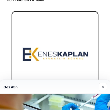
×
Göz Atın
Enes Kaplan Avukatlık Bürosu