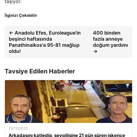
taşıyor.
İlginizi Çekebilir
← Anadolu Efes, Euroleague'in
400 binden
beşinci haftasında
fazla anneye
Panathinaikos'a 95-81 mağlup
doğum yardımı
oldu!
→
Tavsiye Edilen Haberler
15/12/2025
Arkadaşını katledip, sevgilisine 21 gün süren işkence