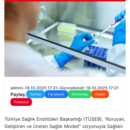
admin
•
18.10.2025 17:21
•
Güncellendi: 18.10.2025 17:21
Paylaş:
Twitter
Facebook
WhatsApp
Reddit
Pinterest
Türkiye Sağlık Enstitüleri Başkanlığı (TÜSEB), “Koruyan,
Geliştiren ve Üreten Sağlık Modeli” vizyonuyla Sağlıklı