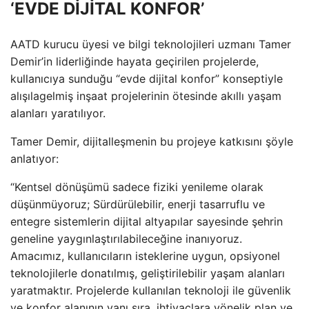
‘EVDE DİJİTAL KONFOR’
AATD kurucu üyesi ve bilgi teknolojileri uzmanı Tamer
Demir’in liderliğinde hayata geçirilen projelerde,
kullanıcıya sunduğu “evde dijital konfor” konseptiyle
alışılagelmiş inşaat projelerinin ötesinde akıllı yaşam
alanları yaratılıyor.
Tamer Demir, dijitalleşmenin bu projeye katkısını şöyle
anlatıyor:
“Kentsel dönüşümü sadece fiziki yenileme olarak
düşünmüyoruz; Sürdürülebilir, enerji tasarruflu ve
entegre sistemlerin dijital altyapılar sayesinde şehrin
geneline yaygınlaştırılabileceğine inanıyoruz.
Amacımız, kullanıcıların isteklerine uygun, opsiyonel
teknolojilerle donatılmış, geliştirilebilir yaşam alanları
yaratmaktır. Projelerde kullanılan teknoloji ile güvenlik
ve konfor alanının yanı sıra, ihtiyaçlara yönelik plan ve