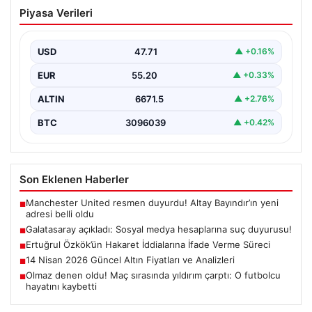
Galatasaray açıkladı: Sosyal medya
Piyasa Verileri
hesaplarına suç duyurusu!
{ “title”: “Galatasaray, Sosyal Medya Hesaplarına Karşı
Hukuki Adım Attı”, “content”: “ Galatasaray Spor…
USD
47.71
▲ +0.16%
EUR
55.20
▲ +0.33%
ALTIN
6671.5
▲ +2.76%
BTC
3096039
▲ +0.42%
Son Eklenen Haberler
Manchester United resmen duyurdu! Altay Bayındır’ın yeni
■
adresi belli oldu
Galatasaray açıkladı: Sosyal medya hesaplarına suç duyurusu!
■
Ertuğrul Özkök’ün Hakaret İddialarına İfade Verme Süreci
■
14 Nisan 2026 Güncel Altın Fiyatları ve Analizleri
■
Olmaz denen oldu! Maç sırasında yıldırım çarptı: O futbolcu
■
hayatını kaybetti