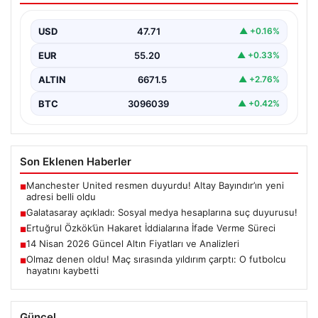
{ “title”: “Galatasaray, Sosyal Medya Hesaplarına Karşı
Hukuki Adım Attı”, “content”: “ Galatasaray Spor…
USD
47.71
▲ +0.16%
EUR
55.20
▲ +0.33%
ALTIN
6671.5
▲ +2.76%
BTC
3096039
▲ +0.42%
Son Eklenen Haberler
Manchester United resmen duyurdu! Altay Bayındır’ın yeni
■
adresi belli oldu
Galatasaray açıkladı: Sosyal medya hesaplarına suç duyurusu!
■
Ertuğrul Özkök’ün Hakaret İddialarına İfade Verme Süreci
■
14 Nisan 2026 Güncel Altın Fiyatları ve Analizleri
■
Olmaz denen oldu! Maç sırasında yıldırım çarptı: O futbolcu
■
hayatını kaybetti
Güncel