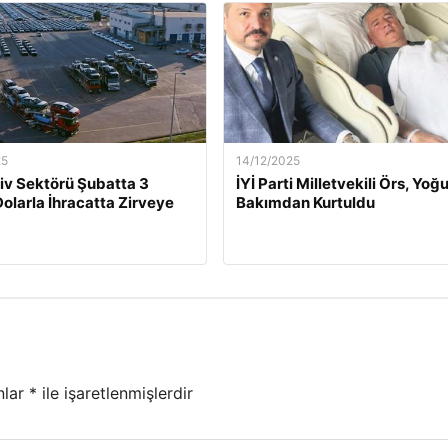
25
14/12/2025
v Sektörü Şubatta 3
İYİ Parti Milletvekili Örs, Yoğ
Dolarla İhracatta Zirveye
Bakımdan Kurtuldu
nlar
*
ile işaretlenmişlerdir