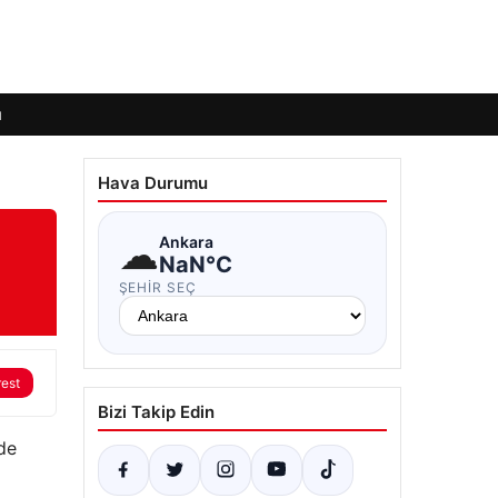
ı
Hava Durumu
☁
Ankara
NaN°C
ŞEHIR SEÇ
rest
Bizi Takip Edin
de