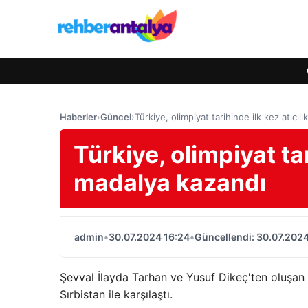
Haberler
›
Güncel
›
Türkiye, olimpiyat tarihinde ilk kez atıcıl
Türkiye, olimpiyat tar
madalya kazandı
admin
•
30.07.2024 16:24
•
Güncellendi: 30.07.2024
Şevval İlayda Tarhan ve Yusuf Dikeç'ten oluşan 
Sırbistan ile karşılaştı.