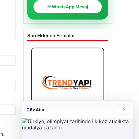
WhatsApp Mesaj
Son Eklenen Firmalar
×
Göz Atın
A Life Ankara Hastanesi
n.
27/03/2026