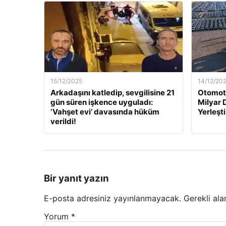
15/12/2025
14/12/20
Arkadaşını katledip, sevgilisine 21
Otomoti
gün süren işkence uyguladı:
Milyar 
‘Vahşet evi’ davasında hüküm
Yerleşti
verildi!
Bir yanıt yazın
E-posta adresiniz yayınlanmayacak.
Gerekli ala
Yorum
*