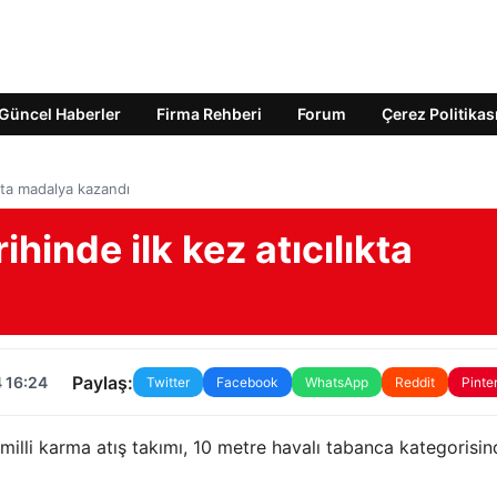
Güncel Haberler
Firma Rehberi
Forum
Çerez Politikas
ıkta madalya kazandı
ihinde ilk kez atıcılıkta
Paylaş:
 16:24
Twitter
Facebook
WhatsApp
Reddit
Pinte
milli karma atış takımı, 10 metre havalı tabanca kategorisin