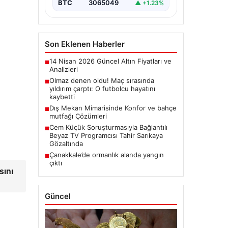
soruşturma kapsamında,…
BTC
3065049
▲ +1.23%
Son Eklenen Haberler
14 Nisan 2026 Güncel Altın Fiyatları ve
■
Analizleri
Olmaz denen oldu! Maç sırasında
■
yıldırım çarptı: O futbolcu hayatını
kaybetti
Dış Mekan Mimarisinde Konfor ve bahçe
■
mutfağı Çözümleri
Cem Küçük Soruşturmasıyla Bağlantılı
■
Beyaz TV Programcısı Tahir Sarıkaya
Gözaltında
Çanakkale’de ormanlık alanda yangın
■
çıktı
sını
Güncel