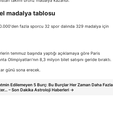
istan takımı bronz madalya kazandı.
cel madalya tablosu
0.000'den fazla sporcu 32 spor dalında 329 madalya için
örlerin temmuz başında yaptığı açıklamaya göre Paris
nta Olimpiyatları'nın 8,3 milyon bilet satışını geride bıraktı.
ar günü sona erecek.
atmin Edilemeyen 5 Burç: Bu Burçlar Her Zaman Daha Fazla
ter… – Son Dakika Astroloji Haberleri →