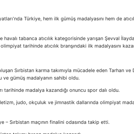
ları'nda Türkiye, hem ilk gümüş madalyasını hem de atıcıl
 havalı tabanca atıcılık kategorisinde yarışan Şevval İlayd
olimpiyat tarihinde atıcılık branşındaki ilk madalyasını kaza
oluşan Sırbistan karma takımıyla mücadele eden Tarhan ve 
ldu ve gümüş madalyanın sahibi oldu.
arı tarihinde madalya kazandığı onuncu spor dalı oldu.
tletizm, judo, okçuluk ve jimnastik dallarında olimpiyat mada
– Sırbistan maçının finalini odasında takip etti.