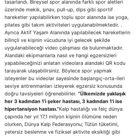
tasarlandı. Bireysel spor alanında farklı spor aletleri
üzerinde mekik, şınav, pull-up, dips gibi sportif
hareketler yapılabilirken toplu spor alanında ise yoga,
pilates gibi takım aktiviteleri uygulanabilmektedir. .
Ayrıca Aktif Yaşam Alanında yapılabilecek hareketlerin
bilinçli ve kişinin vücuduna iyi gelecek şekilde
uygulanabileceği video çalışması da bulunmaktadır.
Alandaki ekipmanlarla nasıl ve hangi egzersizleri
yapabileceğinizi anlatan videolara alandaki QR kodu
tarayarak ulaşabilirsiniz. Böylece spor yapmak
isteyenler bu videolar sayesinde başlangıç-orta-ileri
seviye antrenmanları izleyerek egzersiz konusunda
doğru tavsiyeleri öğrenebilirler.
“Ülkemizde yaklaşık
her 3 kadından 1'i şeker hastası, 3 kadından 1'i ise
hipertansiyon hastası.”
Kalp hastalığı ve felç dünya
çapında her yıl 17,1 milyon kişinin ölümüne neden
olurken, Dünya Kalp Federasyonu; Tütün tüketimi,
yetersiz beslenme ve fiziksel aktivite eksikliği gibi