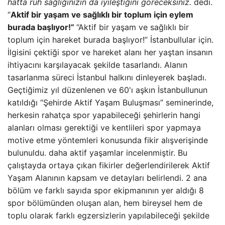
hatta ruh sağlığınızın da iyileştiğini göreceksiniz.
dedi.
“
Aktif bir yaşam ve sağlıklı bir toplum için eylem
burada başlıyor!”
“Aktif bir yaşam ve sağlıklı bir
toplum için hareket burada başlıyor!” İstanbullular için.
İlgisini çektiği spor ve hareket alanı her yaştan insanın
ihtiyacını karşılayacak şekilde tasarlandı. Alanın
tasarlanma süreci İstanbul halkını dinleyerek başladı.
Geçtiğimiz yıl düzenlenen ve 60'ı aşkın İstanbullunun
katıldığı “Şehirde Aktif Yaşam Buluşması” seminerinde,
herkesin rahatça spor yapabileceği şehirlerin hangi
alanları olması gerektiği ve kentlileri spor yapmaya
motive etme yöntemleri konusunda fikir alışverişinde
bulunuldu. daha aktif yaşamlar incelenmiştir. Bu
çalıştayda ortaya çıkan fikirler değerlendirilerek Aktif
Yaşam Alanının kapsam ve detayları belirlendi. 2 ana
bölüm ve farklı sayıda spor ekipmanının yer aldığı 8
spor bölümünden oluşan alan, hem bireysel hem de
toplu olarak farklı egzersizlerin yapılabileceği şekilde