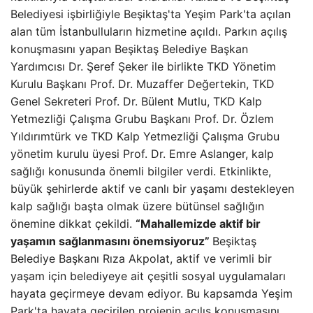
Belediyesi işbirliğiyle Beşiktaş'ta Yeşim Park'ta açılan
alan tüm İstanbulluların hizmetine açıldı. Parkın açılış
konuşmasını yapan Beşiktaş Belediye Başkan
Yardımcısı Dr. Şeref Şeker ile birlikte TKD Yönetim
Kurulu Başkanı Prof. Dr. Muzaffer Değertekin, TKD
Genel Sekreteri Prof. Dr. Bülent Mutlu, TKD Kalp
Yetmezliği Çalışma Grubu Başkanı Prof. Dr. Özlem
Yıldırımtürk ve TKD Kalp Yetmezliği Çalışma Grubu
yönetim kurulu üyesi Prof. Dr. Emre Aslanger, kalp
sağlığı konusunda önemli bilgiler verdi. Etkinlikte,
büyük şehirlerde aktif ve canlı bir yaşamı destekleyen
kalp sağlığı başta olmak üzere bütünsel sağlığın
önemine dikkat çekildi.
“Mahallemizde aktif bir
yaşamın sağlanmasını önemsiyoruz”
Beşiktaş
Belediye Başkanı Rıza Akpolat, aktif ve verimli bir
yaşam için belediyeye ait çeşitli sosyal uygulamaları
hayata geçirmeye devam ediyor. Bu kapsamda Yeşim
Park'ta hayata geçirilen projenin açılış konuşmasını