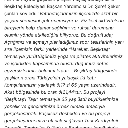
Beşiktaş Belediyesi Başkan Yardımcısı Dr. Şeref Şeker
şunları söyledi: “
Vatandaşlarımızın ilçemizde aktif bir
yaşam sürmesini çok önemsiyoruz. Fiziksel aktivitelerin
bireylerin kalp-damar sağlığını ve ruhsal durumunu
olumlu yönde etkilediğini biliyoruz.
Bu doğrultuda;
Açtığımız ve açmayı planladığımız spor tesislerinin yanı
sıra ilçemizin farklı yerlerinde “Hareket, Beşiktaş”
temasıyla yürüttüğümüz yoga ve pilates aktivitelerimiz
ve işbirlikleri kapsamında oluşturduğumuz nefes
egzersizlerimiz bulunmaktadır. . Beşiktaş bölgesinde
yaşlıların oranı Türkiye'nin yaklaşık iki katı;
Komşularımızın yaklaşık %17'si 65 yaşın üzerindedir.
Akat bölgesinde bu oran %21,44'tür. Bu projeyi
“Beşiktaş'ı Taşı” temasıyla 65 yaş üstü büyüklerimize
yönelik ve gençlerimize örnek olması amacıyla
gerçekleştirdik. Koşulsuz destekleri ve bu projeyi
gerçekleştirmemize olanak sağlayan Türk Kardiyoloji
Derneği, Tamirciler Kulübü ve Boehringer Ingelheim'a