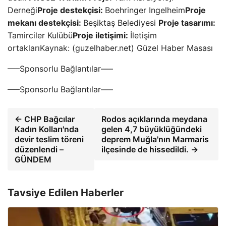
Derneği
Proje destekçisi:
Boehringer Ingelheim
Proje
mekanı destekçisi:
Beşiktaş Belediyesi
Proje tasarımı:
Tamirciler Kulübü
Proje iletişimi:
İletişim
ortaklarıKaynak: (guzelhaber.net) Güzel Haber Masası
—–Sponsorlu Bağlantılar—–
—–Sponsorlu Bağlantılar—–
← CHP Bağcılar
Rodos açıklarında meydana
Kadın Kolları'nda
gelen 4,7 büyüklüğündeki
devir teslim töreni
deprem Muğla'nın Marmaris
düzenlendi –
ilçesinde de hissedildi. →
GÜNDEM
Tavsiye Edilen Haberler