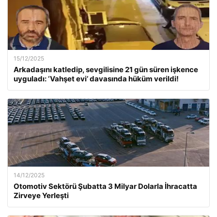
15/12/2025
Arkadaşını katledip, sevgilisine 21 gün süren işkence
uyguladı: ‘Vahşet evi’ davasında hüküm verildi!
14/12/2025
Otomotiv Sektörü Şubatta 3 Milyar Dolarla İhracatta
Zirveye Yerleşti