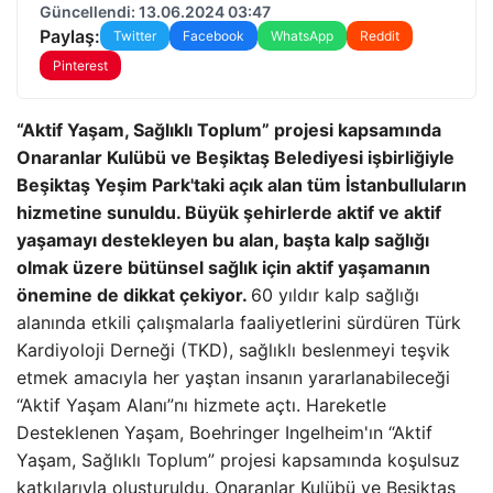
Güncellendi: 13.06.2024 03:47
Paylaş:
Twitter
Facebook
WhatsApp
Reddit
Pinterest
“Aktif Yaşam, Sağlıklı Toplum” projesi kapsamında
Onaranlar Kulübü ve Beşiktaş Belediyesi işbirliğiyle
Beşiktaş Yeşim Park'taki açık alan tüm İstanbulluların
hizmetine sunuldu. Büyük şehirlerde aktif ve aktif
yaşamayı destekleyen bu alan, başta kalp sağlığı
olmak üzere bütünsel sağlık için aktif yaşamanın
önemine de dikkat çekiyor.
60 yıldır kalp sağlığı
alanında etkili çalışmalarla faaliyetlerini sürdüren Türk
Kardiyoloji Derneği (TKD), sağlıklı beslenmeyi teşvik
etmek amacıyla her yaştan insanın yararlanabileceği
“Aktif Yaşam Alanı”nı hizmete açtı. Hareketle
Desteklenen Yaşam, Boehringer Ingelheim'ın “Aktif
Yaşam, Sağlıklı Toplum” projesi kapsamında koşulsuz
katkılarıyla oluşturuldu. Onaranlar Kulübü ve Beşiktaş