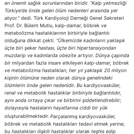
en önemli sağlık sorunlarından biridir. “Kalp yetmezliği
Türkiye’de önde gelen ölüm nedenleri arasında yer
alıyor.”
dedi. Türk Kardiyoloji Derneği Genel Sekreteri
Prof. Dr. Bülent Mutlu, kalp-damar, böbrek ve
metabolizma hastalıklarının birbiriyle bağlantılı
olduğuna dikkat çekti.
“Ülkemizde kadınların yaklaşık
üçte biri şeker hastası, üçte biri hipertansiyondan
muzdarip ve kadınlarda obezite artıyor. Dünya çapında
bir milyardan fazla insanı etkileyen kalp-damar, böbrek
ve metabolizma hastalıkları, her yıl yaklaşık 20 milyon
kişinin ölümüne neden olarak dünya genelindeki
ölümlerin önde gelen nedenidir. Bu kardiyovasküler,
renal ve metabolik hastalıklar birbiriyle bağlantılıdır,
aynı anda ortaya çıkar ve birbirini şiddetlendirebilir;
dolayısıyla hastaların hayatlarına ciddi bir yük
oluşturabilmektedir.
Parçalanmış kardiyovasküler,
böbrek ve metabolik hastalıkları tedavi etmek yerine,
bu hastalıkları ilişkili hastalıklar olarak teşhis edip