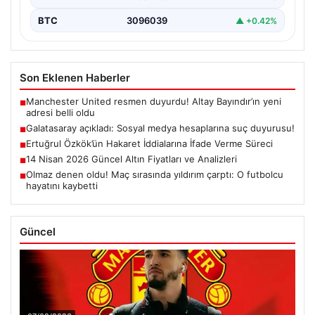
BTC
3096039
▲ +0.42%
Son Eklenen Haberler
Manchester United resmen duyurdu! Altay Bayındır’ın yeni
■
adresi belli oldu
Galatasaray açıkladı: Sosyal medya hesaplarına suç duyurusu!
■
Ertuğrul Özkök’ün Hakaret İddialarına İfade Verme Süreci
■
14 Nisan 2026 Güncel Altın Fiyatları ve Analizleri
■
Olmaz denen oldu! Maç sırasında yıldırım çarptı: O futbolcu
■
hayatını kaybetti
Güncel