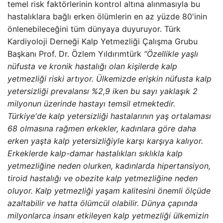
temel risk faktörlerinin kontrol altına alınmasıyla bu
hastalıklara bağlı erken ölümlerin en az yüzde 80'inin
önlenebileceğini tüm dünyaya duyuruyor. Türk
Kardiyoloji Derneği Kalp Yetmezliği Çalışma Grubu
Başkanı Prof. Dr. Özlem Yıldırımtürk
“Özellikle yaşlı
nüfusta ve kronik hastalığı olan kişilerde kalp
yetmezliği riski artıyor. Ülkemizde erişkin nüfusta kalp
yetersizliği prevalansı %2,9 iken bu sayı yaklaşık 2
milyonun üzerinde hastayı temsil etmektedir.
Türkiye'de kalp yetersizliği hastalarının yaş ortalaması
68 olmasına rağmen erkekler, kadınlara göre daha
erken yaşta kalp yetersizliğiyle karşı karşıya kalıyor.
Erkeklerde kalp-damar hastalıkları sıklıkla kalp
yetmezliğine neden olurken, kadınlarda hipertansiyon,
tiroid hastalığı ve obezite kalp yetmezliğine neden
oluyor. Kalp yetmezliği yaşam kalitesini önemli ölçüde
azaltabilir ve hatta ölümcül olabilir. Dünya çapında
milyonlarca insanı etkileyen kalp yetmezliği ülkemizin