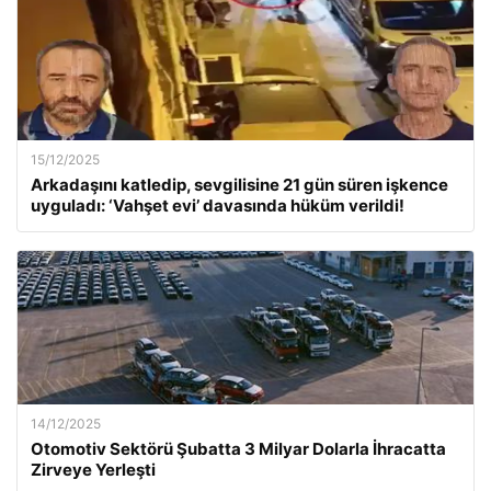
15/12/2025
Arkadaşını katledip, sevgilisine 21 gün süren işkence
uyguladı: ‘Vahşet evi’ davasında hüküm verildi!
14/12/2025
Otomotiv Sektörü Şubatta 3 Milyar Dolarla İhracatta
Zirveye Yerleşti