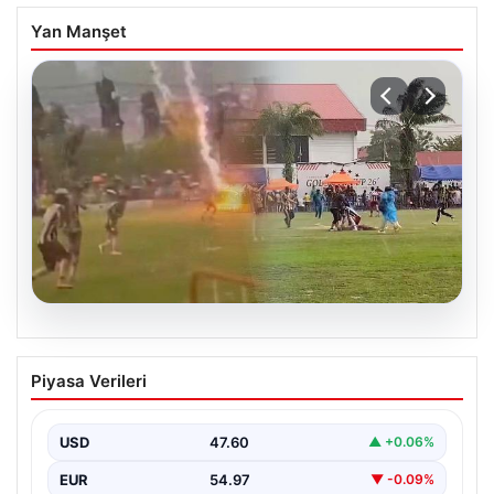
Yan Manşet
05.08.2026
Olmaz denen oldu! Maç sırasında
Piyasa Verileri
yıldırım çarptı: O futbolcu hayatını
kaybetti
USD
47.60
▲ +0.06%
EUR
54.97
▼ -0.09%