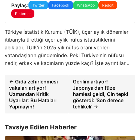
Paylaş:
Twitter
Facebook
WhatsApp
Reddit
Pinterest
Türkiye İstatistik Kurumu (TÜİK), üçer aylık dönemler
itibarıyla ürettiği üçer aylık nüfus istatistiklerini
açıkladı. TÜİK'in 2025 yılı nüfus oranı verileri
vatandaşların gündeminde. Peki Türkiye'nin nüfusu
nedir, erkek ve kadınların yüzde kaçı? İşte ayrıntılar…
← Gıda zehirlenmesi
Gerilim artıyor!
vakaları artıyor!
Japonya'dan füze
Uzmandan Kritik
hamlesi geldi, Çin tepki
Uyarılar: Bu Hataları
gösterdi: 'Son derece
Yapmayın!
tehlikeli' →
Tavsiye Edilen Haberler