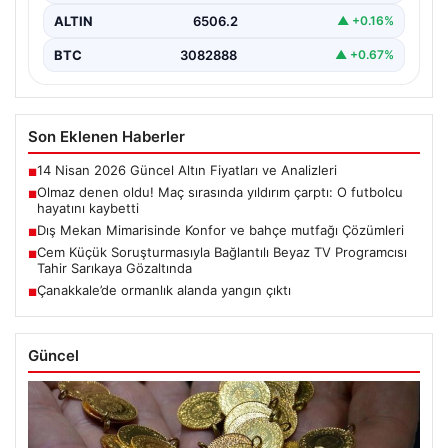
ALTIN
6506.2
▲ +0.16%
BTC
3082888
▲ +0.67%
Son Eklenen Haberler
14 Nisan 2026 Güncel Altın Fiyatları ve Analizleri
■
Olmaz denen oldu! Maç sırasında yıldırım çarptı: O futbolcu
■
hayatını kaybetti
Dış Mekan Mimarisinde Konfor ve bahçe mutfağı Çözümleri
■
Cem Küçük Soruşturmasıyla Bağlantılı Beyaz TV Programcısı
■
Tahir Sarıkaya Gözaltında
Çanakkale’de ormanlık alanda yangın çıktı
■
Güncel