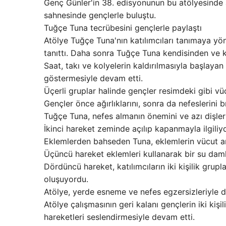
Genç Günler'in 38. edisyonunun bu atölyesinde
sahnesinde gençlerle buluştu.
Tuğçe Tuna tecrübesini gençlerle paylaştı
Atölye Tuğçe Tuna'nın katılımcıları tanımaya yöne
tanıttı. Daha sonra Tuğçe Tuna kendisinden ve k
Saat, takı ve kolyelerin kaldırılmasıyla başlayan
göstermesiyle devam etti.
Üçerli gruplar halinde gençler resimdeki gibi vücu
Gençler önce ağırlıklarını, sonra da nefeslerini b
Tuğçe Tuna, nefes almanın önemini ve azı dişlerin
İkinci hareket zeminde açılıp kapanmayla ilgiliyd
Eklemlerden bahseden Tuna, eklemlerin vücut ana
Üçüncü hareket eklemleri kullanarak bir su damla
Dördüncü hareket, katılımcıların iki kişilik gr
oluşuyordu.
Atölye, yerde esneme ve nefes egzersizleriyle d
Atölye çalışmasının geri kalanı gençlerin iki kiş
hareketleri seslendirmesiyle devam etti.