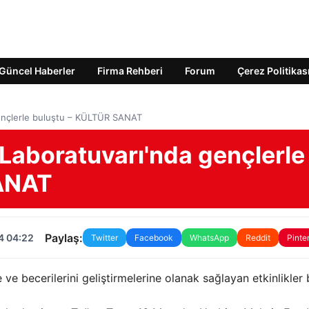
Güncel Haberler
Firma Rehberi
Forum
Çerez Politikas
ençlerle buluştu – KÜLTÜR SANAT
Laboratuvarı'nda gençlerle
SANAT
Paylaş:
4 04:22
Twitter
Facebook
WhatsApp
Reddit
Pinte
e ve becerilerini geliştirmelerine olanak sağlayan etkinlikler