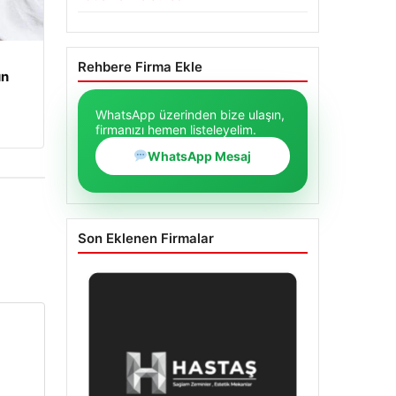
Rehbere Firma Ekle
un
WhatsApp üzerinden bize ulaşın,
firmanızı hemen listeleyelim.
WhatsApp Mesaj
Son Eklenen Firmalar