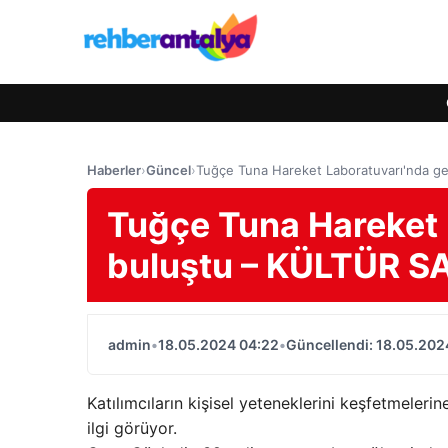
Haberler
›
Güncel
›
Tuğçe Tuna Hareket Laboratuvarı'nda g
Tuğçe Tuna Hareket 
buluştu – KÜLTÜR 
admin
•
18.05.2024 04:22
•
Güncellendi: 18.05.202
Katılımcıların kişisel yeteneklerini keşfetmelerin
ilgi görüyor.