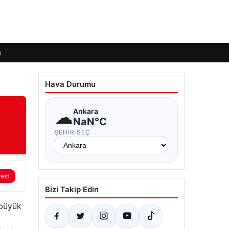
ı
Hava Durumu
☁
Ankara
NaN°C
ŞEHIR SEÇ
rest
Bizi Takip Edin
 büyük