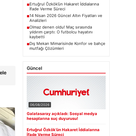
Ertuğrul Özkök’ün Hakaret İddialarına
■
İfade Verme Süreci
14 Nisan 2026 Güncel Altın Fiyatları ve
■
Analizleri
Olmaz denen oldu! Maç sırasında
■
yıldırım çarptı: O futbolcu hayatını
kaybetti
Dış Mekan Mimarisinde Konfor ve bahçe
■
mutfağı Çözümleri
Güncel
ele
06/08/2026
Galatasaray açıkladı: Sosyal medya
hesaplarına suç duyurusu!
Ertuğrul Özkök’ün Hakaret İddialarına
İfade Verme Süreci