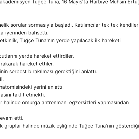
 akademisyen Tuğçe Tuna, 16 Mayıs'ta Harbiye Muhsin Ertu
lik sorular sormasıyla başladı. Katılımcılar tek tek kendiler
ariyerinden bahsetti.
 etkinlik, Tuğçe Tuna'nın yerde yapılacak ilk hareketi
tlarını yerde hareket ettirdiler.
ırakarak hareket ettiler.
in serbest bırakılması gerektiğini anlattı.
i.
tomisindeki yerini anlattı.
sını taklit etmekti.
uplar halinde omurga antrenmanı egzersizleri yapmasından
evam etti.
ilik gruplar halinde müzik eşliğinde Tuğçe Tuna'nın gösterdiğ