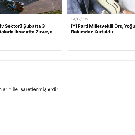
25
14/12/2025
v Sektörü Şubatta 3
İYİ Parti Milletvekili Örs, Yoğ
Dolarla İhracatta Zirveye
Bakımdan Kurtuldu
nlar
*
ile işaretlenmişlerdir