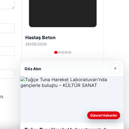
Enes Kaplan Avukatlık Bürosu
28/04/2026
×
Göz Atın
n.
Güncel Haberler