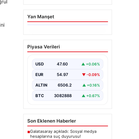
ğrul
Yan Manşet
ini
06.08.2026
Ertuğrul Özkök’ün
Piyasa Verileri
Hakaret İddialarına İfade
Verme Süreci
USD
47.60
▲ +0.06%
Ünlü gazeteci ve yazar Ertuğrul
Özkök, Cumhurbaşkanına hakaret
EUR
54.97
▼ -0.09%
iddialarıyla yürütülen soruşturma
kapsamında İstanbul Adalet…
ALTIN
6506.2
▲ +0.16%
BTC
3082888
▲ +0.67%
Son Eklenen Haberler
i
Galatasaray açıkladı: Sosyal medya
■
hesaplarına suç duyurusu!