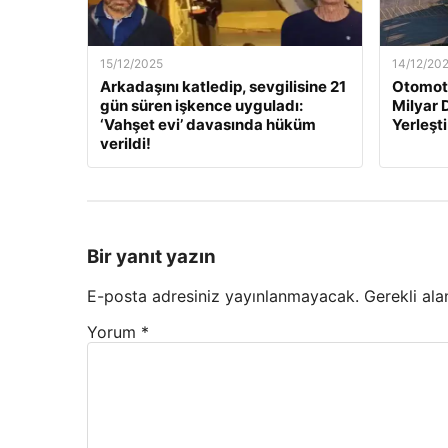
15/12/2025
14/12/20
Arkadaşını katledip, sevgilisine 21
Otomoti
gün süren işkence uyguladı:
Milyar 
‘Vahşet evi’ davasında hüküm
Yerleşti
verildi!
Bir yanıt yazın
E-posta adresiniz yayınlanmayacak.
Gerekli ala
Yorum
*