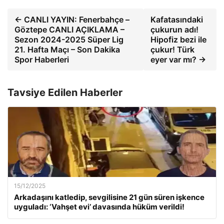
← CANLI YAYIN: Fenerbahçe –
Kafatasındaki
Göztepe CANLI AÇIKLAMA –
çukurun adı!
Sezon 2024-2025 Süper Lig
Hipofiz bezi ile
21. Hafta Maçı – Son Dakika
çukur! Türk
Spor Haberleri
eyer var mı? →
Tavsiye Edilen Haberler
15/12/2025
Arkadaşını katledip, sevgilisine 21 gün süren işkence
uyguladı: ‘Vahşet evi’ davasında hüküm verildi!