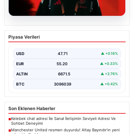
07.08.2026
Manchester United resmen duyurdu!
Piyasa Verileri
Altay Bayındır’ın yeni adresi belli oldu
USD
47.71
▲ +0.16%
EUR
55.20
▲ +0.33%
ALTIN
6671.5
▲ +2.76%
BTC
3096039
▲ +0.42%
Son Eklenen Haberler
Kelebek chat adresi İle Sanal İletişimin Seviyeli Adresi Ve
■
Sohbet Deneyimi
Manchester United resmen duyurdu! Altay Bayındır’ın yeni
■