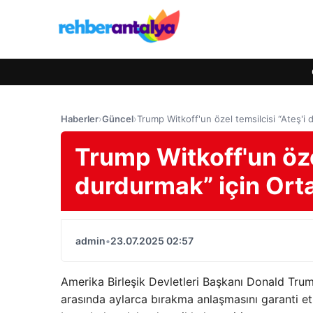
Haberler
›
Güncel
›
Trump Witkoff'un özel temsilcisi “Ateş'i 
Trump Witkoff'un özel
durdurmak” için Ort
admin
•
23.07.2025 02:57
Amerika Birleşik Devletleri Başkanı Donald Trum
arasında aylarca bırakma anlaşmasını garanti 