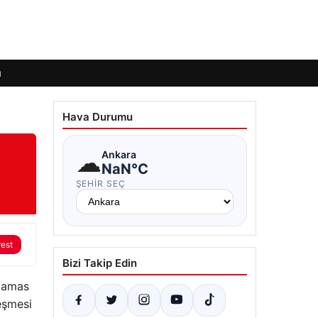
ı
Hava Durumu
☁
Ankara
NaN°C
ŞEHIR SEÇ
rest
Bizi Takip Edin
 Hamas
eşmesi