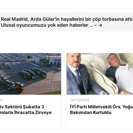
Real Madrid, Arda Güler'in hayallerini bir çöp torbasına attı
Ulusal oyuncumuzu yok eden haberler … – →
25
14/12/2025
v Sektörü Şubatta 3
İYİ Parti Milletvekili Örs, Yoğ
Dolarla İhracatta Zirveye
Bakımdan Kurtuldu