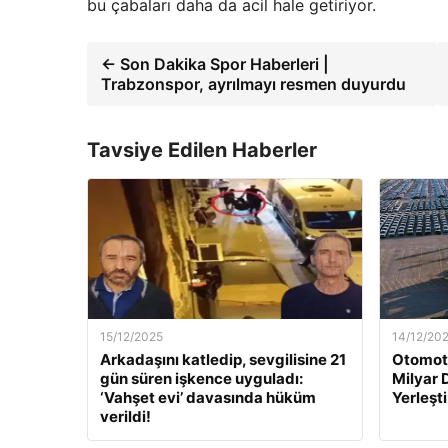
bu çabaları daha da acil hale getiriyor.
← Son Dakika Spor Haberleri |
Trabzonspor, ayrılmayı resmen duyurdu
Tavsiye Edilen Haberler
15/12/2025
14/12/20
Arkadaşını katledip, sevgilisine 21
Otomoti
gün süren işkence uyguladı:
Milyar 
‘Vahşet evi’ davasında hüküm
Yerleşti
verildi!