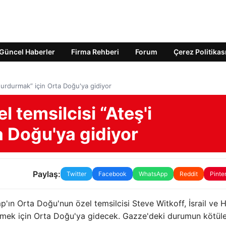
Güncel Haberler
Firma Rehberi
Forum
Çerez Politikas
durdurmak” için Orta Doğu'ya gidiyor
 temsilcisi “Ateş'i
a Doğu'ya gidiyor
Paylaş:
Twitter
Facebook
WhatsApp
Reddit
Pinte
p'ın Orta Doğu'nun özel temsilcisi Steve Witkoff, İsrail ve
etmek için Orta Doğu'ya gidecek. Gazze'deki durumun kötül