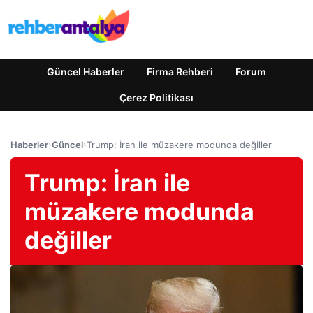
Güncel Haberler
Firma Rehberi
Forum
Çerez Politikası
Haberler
›
Güncel
›
Trump: İran ile müzakere modunda değiller
Trump: İran ile
müzakere modunda
değiller