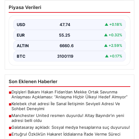
Kelebek chat adresi İle Sanal İletişimin
Piyasa Verileri
Seviyeli Adresi Ve Sohbet Deneyimi
Dijital çağında bireylerin güvenli bir biçimde irtibat
kurması ciddi bir değer barındırmaktadır. Günümüzde
USD
47.74
▲ +0.18%
birçok…
EUR
55.25
▲ +0.32%
ALTIN
6660.6
▲ +2.59%
BTC
3100119
▲ +0.17%
Son Eklenen Haberler
Dışişleri Bakanı Hakan Fidan’dan Mekke Ortak Savunma
■
Anlaşması Açıklaması: “Anlaşma Hiçbir Ülkeyi Hedef Almıyor”
Kelebek chat adresi İle Sanal İletişimin Seviyeli Adresi Ve
■
Sohbet Deneyimi
Manchester United resmen duyurdu! Altay Bayındır’ın yeni
■
adresi belli oldu
Galatasaray açıkladı: Sosyal medya hesaplarına suç duyurusu!
■
Ertuğrul Özkök’ün Hakaret İddialarına İfade Verme Süreci
■