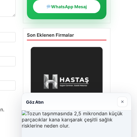
WhatsApp Mesaj
Son Eklenen Firmalar
×
Göz Atın
n.
Enes Kaplan Avukatlık Bürosu
28/04/2026