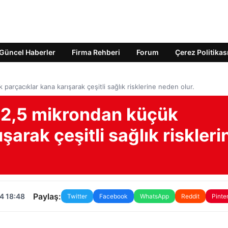
Güncel Haberler
Firma Rehberi
Forum
Çerez Politikas
arçacıklar kana karışarak çeşitli sağlık risklerine neden olur.
 2,5 mikrondan küçük
şarak çeşitli sağlık riskleri
Paylaş:
4 18:48
Twitter
Facebook
WhatsApp
Reddit
Pinte