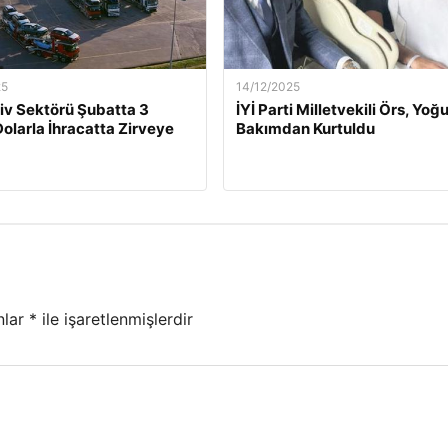
25
14/12/2025
v Sektörü Şubatta 3
İYİ Parti Milletvekili Örs, Yoğ
Dolarla İhracatta Zirveye
Bakımdan Kurtuldu
nlar
*
ile işaretlenmişlerdir