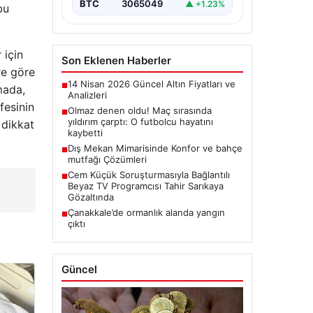
BTC
3065049
▲ +1.23%
bu
 için
Son Eklenen Haberler
re göre
14 Nisan 2026 Güncel Altın Fiyatları ve
■
mada,
Analizleri
fesinin
Olmaz denen oldu! Maç sırasında
■
yıldırım çarptı: O futbolcu hayatını
 dikkat
kaybetti
Dış Mekan Mimarisinde Konfor ve bahçe
■
mutfağı Çözümleri
Cem Küçük Soruşturmasıyla Bağlantılı
■
Beyaz TV Programcısı Tahir Sarıkaya
Gözaltında
Çanakkale’de ormanlık alanda yangın
■
çıktı
Güncel