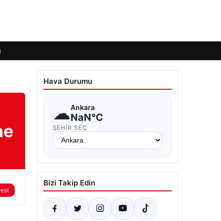
ı
Hava Durumu
☁
Ankara
NaN°C
ne
ŞEHIR SEÇ
Bizi Takip Edin
rest