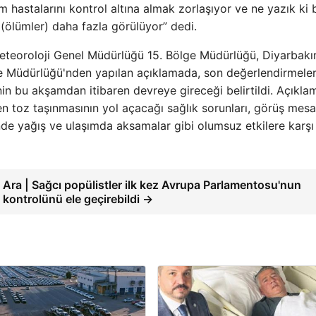
m hastalarını kontrol altına almak zorlaşıyor ve ne yazık ki 
 (ölümler) daha fazla görülüyor” dedi.
 Meteoroloji Genel Müdürlüğü 15. Bölge Müdürlüğü, Diyarbakır
ge Müdürlüğü'nden yapılan açıklamada, son değerlendirmele
nin bu akşamdan itibaren devreye gireceği belirtildi. Açıkla
 toz taşınmasının yol açacağı sağlık sorunları, görüş mesa
nde yağış ve ulaşımda aksamalar gibi olumsuz etkilere karşı
Ara | Sağcı popülistler ilk kez Avrupa Parlamentosu'nun
kontrolünü ele geçirebildi →