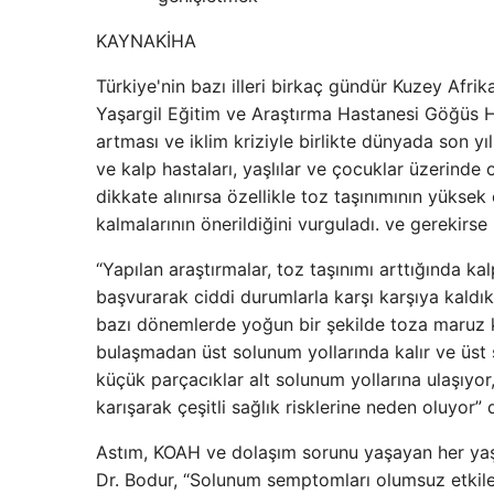
KAYNAK
İHA
Türkiye'nin bazı illeri birkaç gündür Kuzey Afrik
Yaşargil Eğitim ve Araştırma Hastanesi Göğüs H
artması ve iklim kriziyle birlikte dünyada son yı
ve kalp hastaları, yaşlılar ve çocuklar üzerinde
dikkate alınırsa özellikle toz taşınımının yükse
kalmalarının önerildiğini vurguladı. ve gerekirse
“Yapılan araştırmalar, toz taşınımı arttığında ka
başvurarak ciddi durumlarla karşı karşıya kaldık
bazı dönemlerde yoğun bir şekilde toza maruz k
bulaşmadan üst solunum yollarında kalır ve üs
küçük parçacıklar alt solunum yollarına ulaşıyo
karışarak çeşitli sağlık risklerine neden oluyor” 
Astım, KOAH ve dolaşım sorunu yaşayan her yaş 
Dr. Bodur, “Solunum semptomları olumsuz etkileri