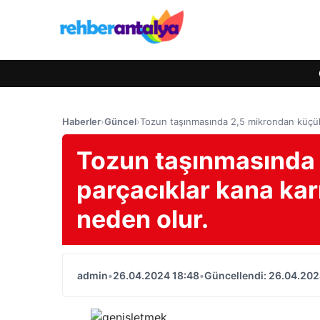
Haberler
›
Güncel
›
Tozun taşınmasında 2,5 mikrondan küçük p
Tozun taşınmasında
parçacıklar kana karı
neden olur.
admin
•
26.04.2024 18:48
•
Güncellendi: 26.04.202