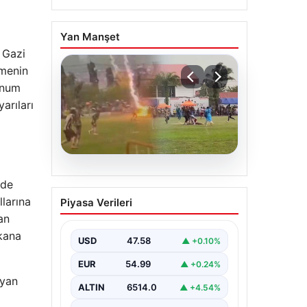
Yan Manşet
r Gazi
şmenin
lunum
arıları
05.08.2026
 de
Olmaz denen oldu! Maç
larına
Piyasa Verileri
sırasında yıldırım çarptı:
an
O futbolcu hayatını
 kana
kaybetti
USD
47.58
▲ +0.10%
EUR
54.99
▲ +0.24%
ayan
ALTIN
6514.0
▲ +4.54%