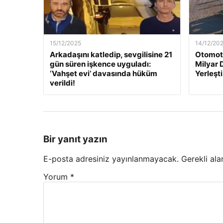
15/12/2025
14/12/20
Arkadaşını katledip, sevgilisine 21
Otomoti
gün süren işkence uyguladı:
Milyar 
‘Vahşet evi’ davasında hüküm
Yerleşti
verildi!
Bir yanıt yazın
E-posta adresiniz yayınlanmayacak.
Gerekli ala
Yorum
*