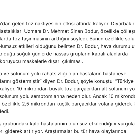
a'dan gelen toz nakliyesinin etkisi altında kalıyor. Diyarbakı
astalıkları Uzmanı Dr. Mehmet Sinan Bodur, özellikle çölle
llarda toz taşınmasının arttığını söyledi. Bunun özellikle so
 olumsuz etkileri olduğunu belirten Dr. Bodur, hava durumu uy
k olduğu soğuk günlerde hassas grupların kapalı alanlarda
 koruyucu maskelerle dışarı çıkılması.
lp ve solunum yolu rahatsızlığı olan hastaların hastaneye
larını göstermiştir” diyen Dr. Bodur, şöyle konuştu: “Türkiye
alıyor. 10 mikrondan büyük toz parçacıkları alt solunum yol
t solunum yolu semptomlarına neden olur. Ancak 10 mikrond
r, özellikle 2,5 mikrondan küçük parçacıklar volana giderek
dedi.
grubundaki kalp hastalarının olumsuz etkilendiğini vurgul
 giderek artırıyor. Araştırmalar bu tür hava olaylarında