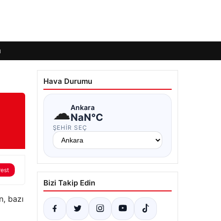
ı
Hava Durumu
☁
Ankara
NaN°C
ŞEHIR SEÇ
rest
Bizi Takip Edin
n, bazı