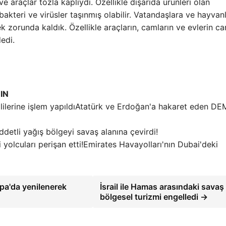
ve araçlar tozla kaplıydı. Özellikle dışarıda ürünleri olan
akteri ve virüsler taşınmış olabilir. Vatandaşlara ve hayvan
k zorunda kaldık. Özellikle araçların, camların ve evlerin ca
dedi.
IN
Atatürk ve Erdoğan'a hakaret eden DE
ddetli yağış bölgeyi savaş alanına çevirdi!
Emirates Havayolları'nın Dubai'deki
a'da yenilenerek
İsrail ile Hamas arasındaki savaş
bölgesel turizmi engelledi →