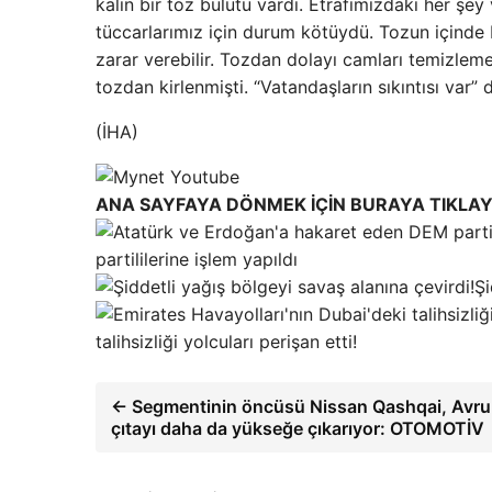
kalın bir toz bulutu vardı. Etrafımızdaki her şey 
tüccarlarımız için durum kötüydü. Tozun içinde b
zarar verebilir. Tozdan dolayı camları temizleme
tozdan kirlenmişti. “Vatandaşların sıkıntısı var” 
(İHA)
ANA SAYFAYA DÖNMEK İÇİN BURAYA TIKLAY
partililerine işlem yapıldı
Şi
talihsizliği yolcuları perişan etti!
← Segmentinin öncüsü Nissan Qashqai, Avrup
çıtayı daha da yükseğe çıkarıyor: OTOMOTİV