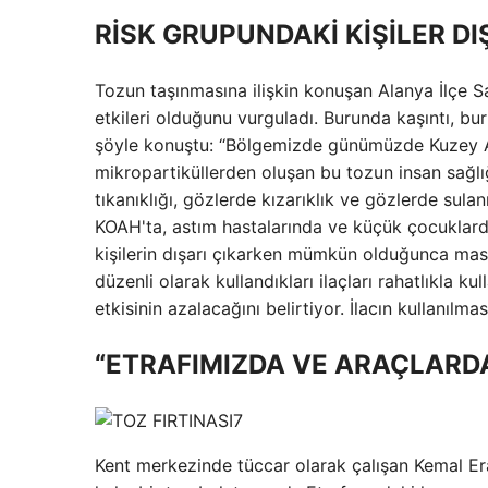
RİSK GRUPUNDAKİ KİŞİLER D
Tozun taşınmasına ilişkin konuşan Alanya İlçe S
etkileri olduğunu vurguladı. Burunda kaşıntı, buru
şöyle konuştu: “Bölgemizde günümüzde Kuzey Afri
mikropartiküllerden oluşan bu tozun insan sağlığı
tıkanıklığı, gözlerde kızarıklık ve gözlerde sulan
KOAH'ta, astım hastalarında ve küçük çocuklarda
kişilerin dışarı çıkarken mümkün olduğunca ma
düzenli olarak kullandıkları ilaçları rahatlıkla 
etkisinin azalacağını belirtiyor. İlacın kullanılm
“ETRAFIMIZDA VE ARAÇLARDA
Kent merkezinde tüccar olarak çalışan Kemal Eras