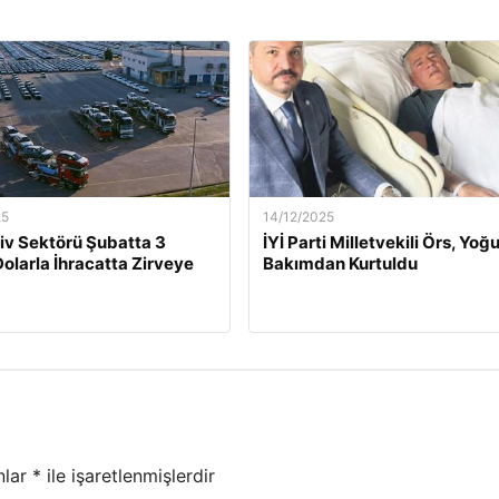
25
14/12/2025
v Sektörü Şubatta 3
İYİ Parti Milletvekili Örs, Yoğ
Dolarla İhracatta Zirveye
Bakımdan Kurtuldu
nlar
*
ile işaretlenmişlerdir