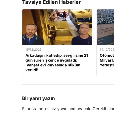
Tavsiye Edilen Haberler
15/12/2025
14/12/20
Arkadaşını katledip, sevgilisine 21
Otomoti
gün süren işkence uyguladı:
Milyar 
‘Vahşet evi’ davasında hüküm
Yerleşti
verildi!
Bir yanıt yazın
E-posta adresiniz yayınlanmayacak.
Gerekli ala