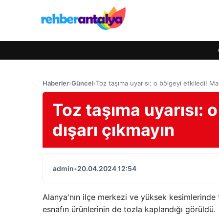
Haberler
›
Güncel
›
Toz taşıma uyarısı: o bölgeyi etkiledi! Ma
Toz taşıma uyarısı: o
dışarı çıkmayın
admin
•
20.04.2024 12:54
Alanya'nın ilçe merkezi ve yüksek kesimlerinde t
esnafın ürünlerinin de tozla kaplandığı görüldü.