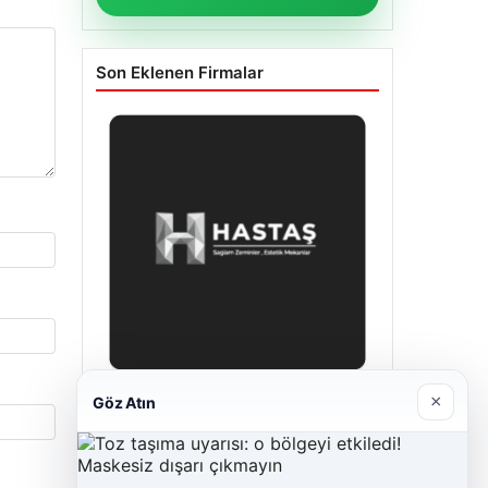
Son Eklenen Firmalar
×
Göz Atın
Enes Kaplan Avukatlık Bürosu
28/04/2026