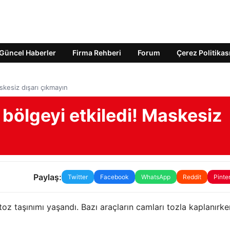
Güncel Haberler
Firma Rehberi
Forum
Çerez Politikas
skesiz dışarı çıkmayın
 bölgeyi etkiledi! Maskesiz
Paylaş:
Twitter
Facebook
WhatsApp
Reddit
Pinte
oz taşınımı yaşandı. Bazı araçların camları tozla kaplanırke