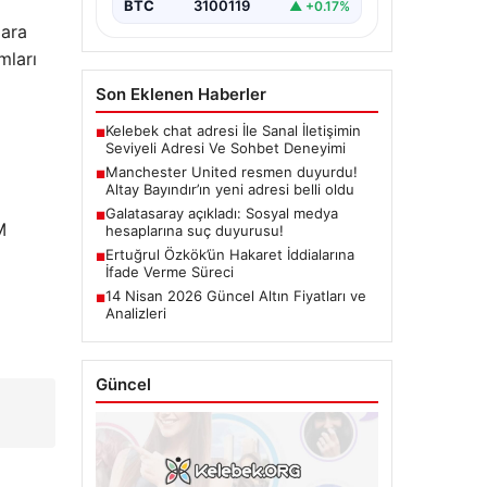
BTC
3100119
▲ +0.17%
lara
mları
Son Eklenen Haberler
Kelebek chat adresi İle Sanal İletişimin
■
Seviyeli Adresi Ve Sohbet Deneyimi
Manchester United resmen duyurdu!
■
Altay Bayındır’ın yeni adresi belli oldu
Galatasaray açıkladı: Sosyal medya
■
M
hesaplarına suç duyurusu!
Ertuğrul Özkök’ün Hakaret İddialarına
■
İfade Verme Süreci
14 Nisan 2026 Güncel Altın Fiyatları ve
■
Analizleri
Güncel