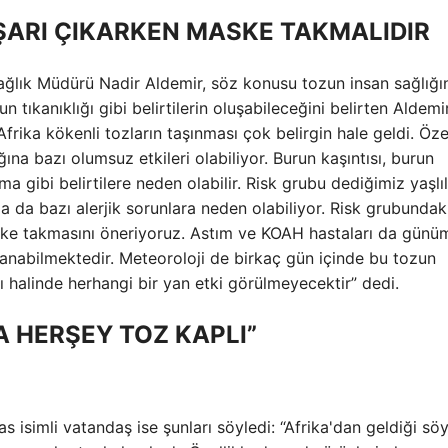
IŞARI ÇIKARKEN MASKE TAKMALIDIR
ağlık Müdürü Nadir Aldemir, söz konusu tozun insan sağlığı
n tıkanıklığı gibi belirtilerin oluşabileceğini belirten Aldemir
ka kökenli tozların taşınması çok belirgin hale geldi. Özel
na bazı olumsuz etkileri olabiliyor. Burun kaşıntısı, burun
ma gibi belirtilere neden olabilir. Risk grubu dediğimiz yaşlı
 da bazı alerjik sorunlara neden olabiliyor. Risk grubundak
ske takmasını öneriyoruz. Astım ve KOAH hastaları da gün
kullanabilmektedir. Meteoroloji de birkaç gün içinde bu tozun
ası halinde herhangi bir yan etki görülmeyecektir” dedi.
 HERŞEY TOZ KAPLI”
 isimli vatandaş ise şunları söyledi: “Afrika'dan geldiği sö