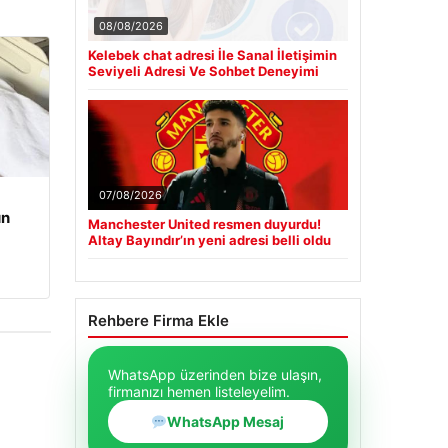
08/08/2026
Kelebek chat adresi İle Sanal İletişimin
Seviyeli Adresi Ve Sohbet Deneyimi
07/08/2026
un
Manchester United resmen duyurdu!
Altay Bayındır’ın yeni adresi belli oldu
Rehbere Firma Ekle
WhatsApp üzerinden bize ulaşın,
firmanızı hemen listeleyelim.
WhatsApp Mesaj