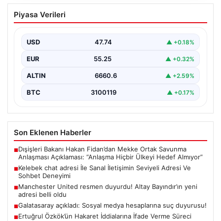
Kelebek chat adresi İle Sanal İletişimin
Piyasa Verileri
Seviyeli Adresi Ve Sohbet Deneyimi
Dijital çağında bireylerin güvenli bir biçimde irtibat
kurması ciddi bir değer barındırmaktadır. Günümüzde
USD
47.74
▲ +0.18%
birçok…
EUR
55.25
▲ +0.32%
ALTIN
6660.6
▲ +2.59%
BTC
3100119
▲ +0.17%
Son Eklenen Haberler
Dışişleri Bakanı Hakan Fidan’dan Mekke Ortak Savunma
■
Anlaşması Açıklaması: “Anlaşma Hiçbir Ülkeyi Hedef Almıyor”
Kelebek chat adresi İle Sanal İletişimin Seviyeli Adresi Ve
■
Sohbet Deneyimi
Manchester United resmen duyurdu! Altay Bayındır’ın yeni
■
adresi belli oldu
Galatasaray açıkladı: Sosyal medya hesaplarına suç duyurusu!
■
Ertuğrul Özkök’ün Hakaret İddialarına İfade Verme Süreci
■