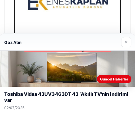
×
Göz Atın
Enes Kaplan Avukatlık Bürosu
28/04/2026
Güncel Haberler
Web sitemizi nasıl kullandığınızı daha iyi anlayabilmek,
deneyiminizi kişiselleştirmek ve geliştirmek amacıyla çerezler
Toshiba Vidaa 43UV3463DT 43 “Akıllı TV'nin indirimi
kullanıyoruz.
Çerez Politikamız
var
Reddet
Kabul Et
02/07/2025
© 2026 Antalya – Güncel Haberler
er siteleri
lemagrup.com.tr