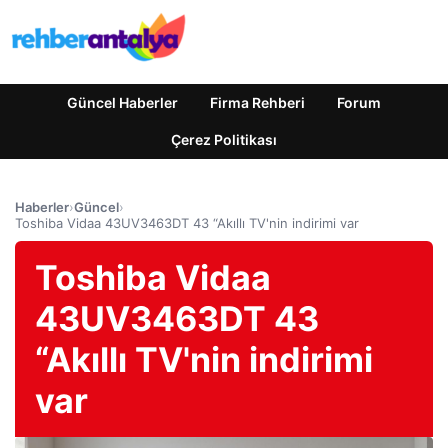
Güncel Haberler
Firma Rehberi
Forum
Çerez Politikası
Haberler
›
Güncel
›
Toshiba Vidaa 43UV3463DT 43 “Akıllı TV'nin indirimi var
Toshiba Vidaa
43UV3463DT 43
“Akıllı TV'nin indirimi
var