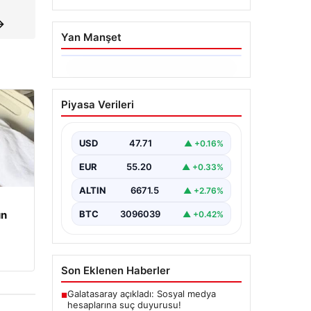
→
Yan Manşet
06.08.2026
Ertuğrul Özkök’ün
Piyasa Verileri
Hakaret İddialarına İfade
Verme Süreci
USD
47.71
▲ +0.16%
Ünlü gazeteci ve yazar Ertuğrul
Özkök, Cumhurbaşkanına hakaret
EUR
55.20
▲ +0.33%
iddialarıyla yürütülen soruşturma
kapsamında İstanbul Adalet…
ALTIN
6671.5
▲ +2.76%
un
BTC
3096039
▲ +0.42%
Son Eklenen Haberler
Galatasaray açıkladı: Sosyal medya
■
hesaplarına suç duyurusu!