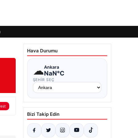
ı
Hava Durumu
☁
Ankara
NaN°C
ŞEHIR SEÇ
rest
Bizi Takip Edin