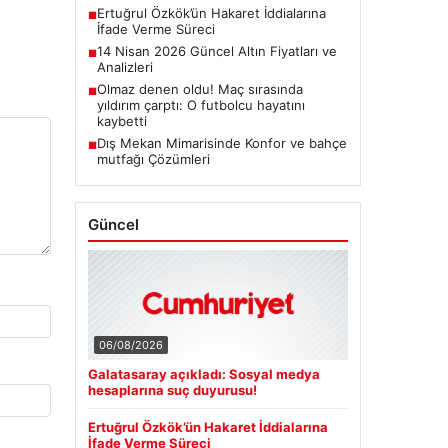
Ertuğrul Özkök’ün Hakaret İddialarına
■
İfade Verme Süreci
14 Nisan 2026 Güncel Altın Fiyatları ve
■
Analizleri
Olmaz denen oldu! Maç sırasında
■
yıldırım çarptı: O futbolcu hayatını
kaybetti
Dış Mekan Mimarisinde Konfor ve bahçe
■
mutfağı Çözümleri
Güncel
06/08/2026
Galatasaray açıkladı: Sosyal medya
hesaplarına suç duyurusu!
Ertuğrul Özkök’ün Hakaret İddialarına
İfade Verme Süreci