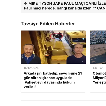
← MIKE TYSON JAKE PAUL MAÇI CANLI İZLE:
Paul maçı nerede, hangi kanalda izlenir? CANL
Tavsiye Edilen Haberler
15/12/2025
14/12/20
Arkadaşını katledip, sevgilisine 21
Otomoti
gün süren işkence uyguladı:
Milyar 
‘Vahşet evi’ davasında hüküm
Yerleşti
verildi!