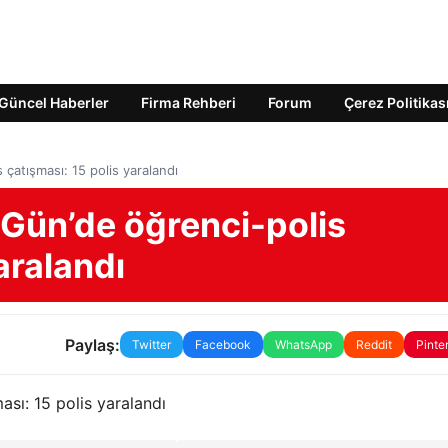
Güncel Haberler
Firma Rehberi
Forum
Çerez Politikas
çatışması: 15 polis yaralandı
 Gün’de öğrenci-polis
aralandı
Paylaş:
Twitter
Facebook
WhatsApp
Reddit
Pinte
ası: 15 polis yaralandı