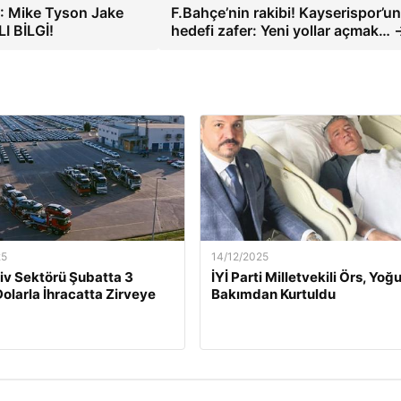
 Mike Tyson Jake
F.Bahçe’nin rakibi! Kayserispor’un
I BİLGİ!
hedefi zafer: Yeni yollar açmak… 
25
14/12/2025
v Sektörü Şubatta 3
İYİ Parti Milletvekili Örs, Yoğ
Dolarla İhracatta Zirveye
Bakımdan Kurtuldu