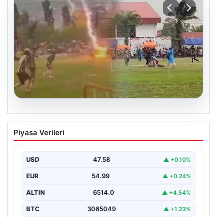
05.08.2026
Olmaz denen oldu! Maç sırasında
Piyasa Verileri
yıldırım çarptı: O futbolcu hayatını
kaybetti
USD
47.58
▲ +0.10%
EUR
54.99
▲ +0.24%
ALTIN
6514.0
▲ +4.54%
BTC
3065049
▲ +1.23%