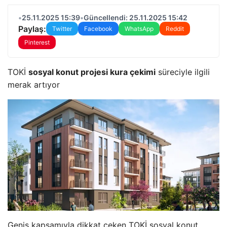
•
25.11.2025 15:39
•
Güncellendi: 25.11.2025 15:42
Paylaş:
Twitter
Facebook
WhatsApp
Reddit
Pinterest
TOKİ
sosyal konut projesi kura çekimi
süreciyle ilgili
merak artıyor
Geniş kapsamıyla dikkat çeken TOKİ sosyal konut