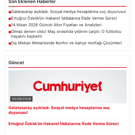
Halk arasında güvenli liman olarak görülen altın, küresel
gelişmelerin ve ekonomik göstergelerin etkisiyle
USD
47.71
▲ +0.16%
fiyatlanmaya…
EUR
55.20
▲ +0.33%
ALTIN
6671.5
▲ +2.76%
BTC
3096039
▲ +0.42%
Son Eklenen Haberler
Galatasaray açıkladı: Sosyal medya hesaplarına suç duyurusu!
■
Ertuğrul Özkök’ün Hakaret İddialarına İfade Verme Süreci
■
14 Nisan 2026 Güncel Altın Fiyatları ve Analizleri
■
Olmaz denen oldu! Maç sırasında yıldırım çarptı: O futbolcu
■
hayatını kaybetti
Dış Mekan Mimarisinde Konfor ve bahçe mutfağı Çözümleri
■
Güncel