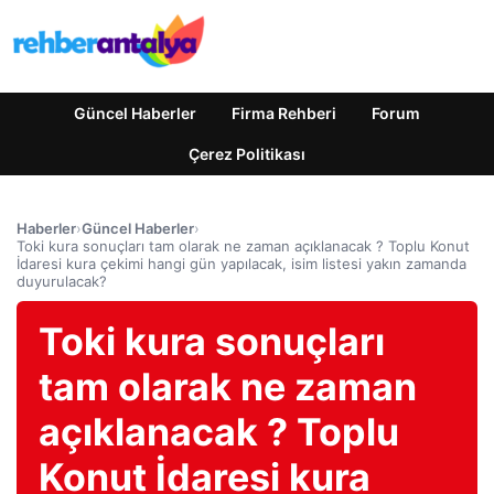
Güncel Haberler
Firma Rehberi
Forum
Çerez Politikası
Haberler
›
Güncel Haberler
›
Toki kura sonuçları tam olarak ne zaman açıklanacak ? Toplu Konut
İdaresi kura çekimi hangi gün yapılacak, isim listesi yakın zamanda
duyurulacak?
Toki kura sonuçları
tam olarak ne zaman
açıklanacak ? Toplu
Konut İdaresi kura