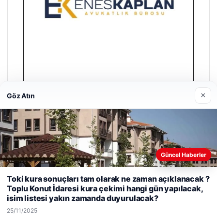
Son Eklenen Firmalar
×
Göz Atın
Güncel Haberler
Web sitemizi nasıl kullandığınızı daha iyi anlayabilmek,
Toki kura sonuçları tam olarak ne zaman açıklanacak ?
deneyiminizi kişiselleştirmek ve geliştirmek amacıyla çerezler
Toplu Konut İdaresi kura çekimi hangi gün yapılacak,
kullanıyoruz.
Çerez Politikamız
isim listesi yakın zamanda duyurulacak?
Reddet
Kabul Et
25/11/2025
Enes Kaplan Avukatlık Bürosu