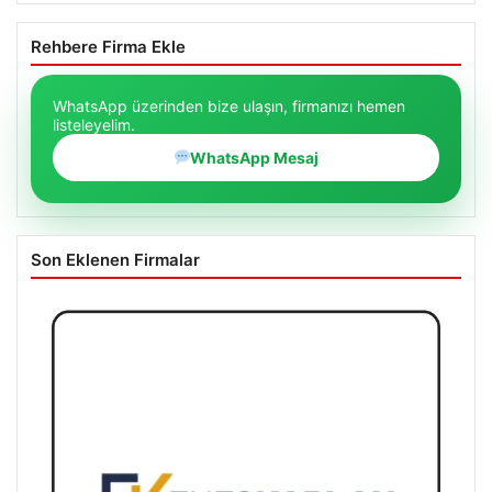
06/08/2026
Galatasaray açıkladı: Sosyal medya hesaplarına suç
duyurusu!
Ertuğrul Özkök’ün Hakaret İddialarına İfade Verme Süreci
Rehbere Firma Ekle
WhatsApp üzerinden bize ulaşın, firmanızı hemen
listeleyelim.
WhatsApp Mesaj