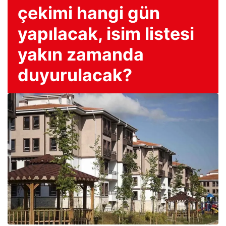
çekimi hangi gün
yapılacak, isim listesi
yakın zamanda
duyurulacak?