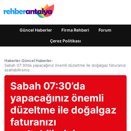
Güncel Haberler
Firma Rehberi
Forum
Çerez Politikası
Haberler
›
Güncel Haberler
›
Sabah 07:30’da yapacağınız önemli düzeltme ile doğalgaz faturanızı
azaltabilirsiniz.
Sabah 07:30’da
yapacağınız önemli
düzeltme ile doğalgaz
faturanızı