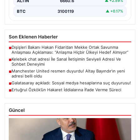
ALTIN
6660.6
▲ +2.59%
BTC
3100119
▲ +0.17%
Son Eklenen Haberler
Dışişleri Bakanı Hakan Fidan’dan Mekke Ortak Savunma
■
Anlaşması Açıklaması: “Anlaşma Hiçbir Ülkeyi Hedef Almıyor”
Kelebek chat adresi İle Sanal İletişimin Seviyeli Adresi Ve
■
Sohbet Deneyimi
Manchester United resmen duyurdu! Altay Bayındır’ın yeni
■
adresi belli oldu
Galatasaray açıkladı: Sosyal medya hesaplarına suç duyurusu!
■
Ertuğrul Özkök’ün Hakaret İddialarına İfade Verme Süreci
■
Güncel