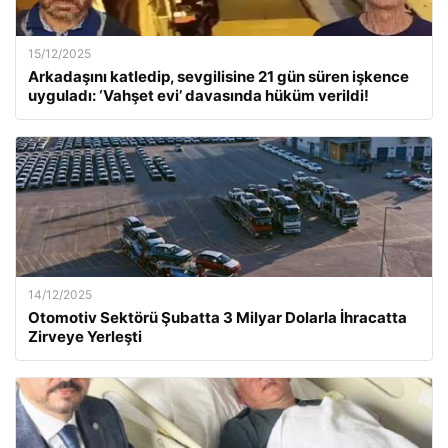
15/12/2025
Arkadaşını katledip, sevgilisine 21 gün süren işkence
uyguladı: ‘Vahşet evi’ davasında hüküm verildi!
14/12/2025
Otomotiv Sektörü Şubatta 3 Milyar Dolarla İhracatta
Zirveye Yerleşti