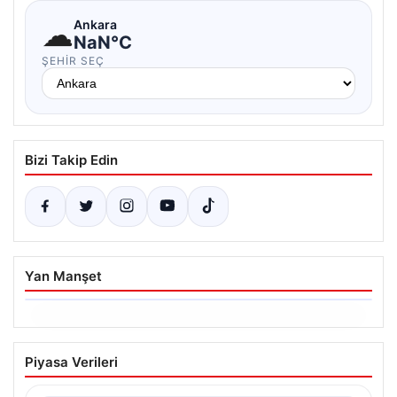
☁
Ankara
NaN°C
ŞEHIR SEÇ
Bizi Takip Edin
Yan Manşet
06.08.2026
Ertuğrul Özkök’ün Hakaret İddialarına
Piyasa Verileri
İfade Verme Süreci
Ünlü gazeteci ve yazar Ertuğrul Özkök,