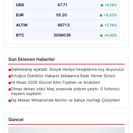
Cumhurbaşkanına hakaret iddialarıyla yürütülen
USD
47.71
▲ +0.16%
soruşturma kapsamında İstanbul Adalet…
EUR
55.20
▲ +0.33%
ALTIN
6671.5
▲ +2.76%
BTC
3096039
▲ +0.42%
Son Eklenen Haberler
Galatasaray açıkladı: Sosyal medya hesaplarına suç duyurusu!
■
Ertuğrul Özkök’ün Hakaret İddialarına İfade Verme Süreci
■
14 Nisan 2026 Güncel Altın Fiyatları ve Analizleri
■
Olmaz denen oldu! Maç sırasında yıldırım çarptı: O futbolcu
■
hayatını kaybetti
Dış Mekan Mimarisinde Konfor ve bahçe mutfağı Çözümleri
■
Güncel