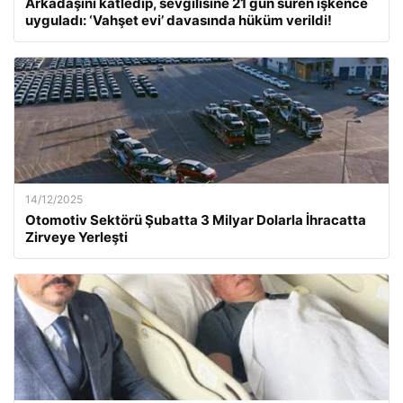
Arkadaşını katledip, sevgilisine 21 gün süren işkence
uyguladı: ‘Vahşet evi’ davasında hüküm verildi!
14/12/2025
Otomotiv Sektörü Şubatta 3 Milyar Dolarla İhracatta
Zirveye Yerleşti