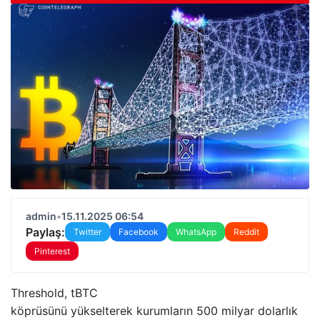
admin
•
15.11.2025 06:54
Paylaş:
Twitter
Facebook
WhatsApp
Reddit
Pinterest
Threshold, tBTC
köprüsünü yükselterek kurumların 500 milyar dolarlık