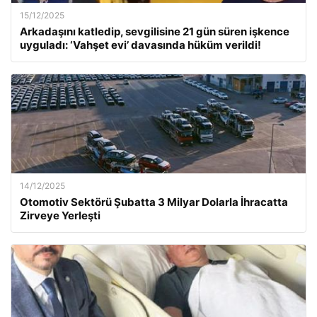
15/12/2025
Arkadaşını katledip, sevgilisine 21 gün süren işkence
uyguladı: ‘Vahşet evi’ davasında hüküm verildi!
14/12/2025
Otomotiv Sektörü Şubatta 3 Milyar Dolarla İhracatta
Zirveye Yerleşti