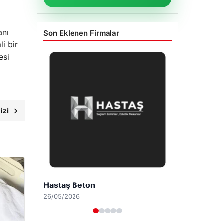
anı
Son Eklenen Firmalar
i bir
esi
izi →
Enes Kaplan Avukatlık Bürosu
28/04/2026