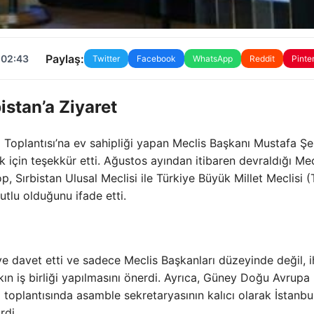
Paylaş:
 02:43
Twitter
Facebook
WhatsApp
Reddit
Pinte
istan’a Ziyaret
 Toplantısı’na ev sahipliği yapan Meclis Başkanı Mustafa Şe
k için teşekkür etti. Ağustos ayından itibaren devraldığı Mec
top, Sırbistan Ulusal Meclisi ile Türkiye Büyük Millet Meclisi
utlu olduğunu ifade etti.
’ye davet etti ve sadece Meclis Başkanları düzeyinde değil, i
kın iş birliği yapılmasını önerdi. Ayrıca, Güney Doğu Avrupa 
 toplantısında asamble sekretaryasının kalıcı olarak İstanbul
rdi.