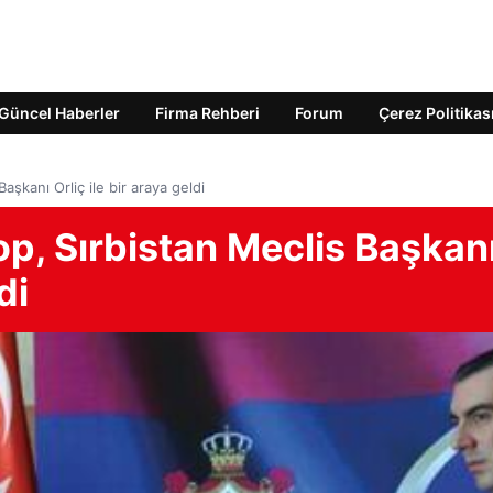
Güncel Haberler
Firma Rehberi
Forum
Çerez Politikas
şkanı Orliç ile bir araya geldi
, Sırbistan Meclis Başkan
di