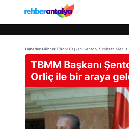
Haberler
›
Güncel
›
TBMM Başkanı Şentop, Sırbistan Meclis Ba
TBMM Başkanı Şentop
Orliç ile bir araya gel