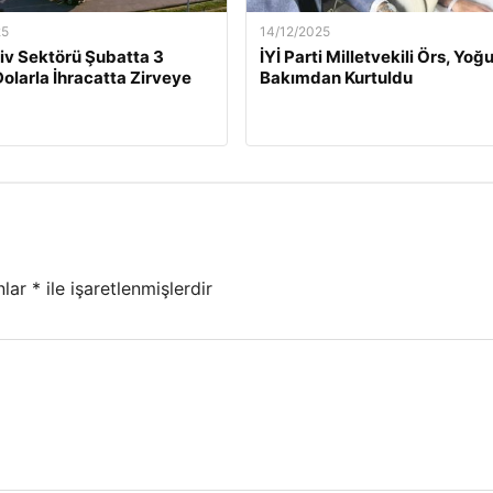
25
14/12/2025
v Sektörü Şubatta 3
İYİ Parti Milletvekili Örs, Yoğ
Dolarla İhracatta Zirveye
Bakımdan Kurtuldu
nlar
*
ile işaretlenmişlerdir