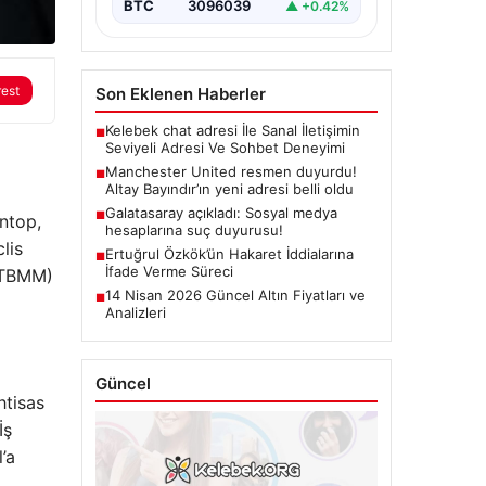
BTC
3096039
▲ +0.42%
rest
Son Eklenen Haberler
Kelebek chat adresi İle Sanal İletişimin
■
Seviyeli Adresi Ve Sohbet Deneyimi
Manchester United resmen duyurdu!
■
Altay Bayındır’ın yeni adresi belli oldu
Galatasaray açıkladı: Sosyal medya
■
ntop,
hesaplarına suç duyurusu!
lis
Ertuğrul Özkök’ün Hakaret İddialarına
■
İfade Verme Süreci
 (TBMM)
14 Nisan 2026 Güncel Altın Fiyatları ve
■
Analizleri
Güncel
htisas
İş
’a