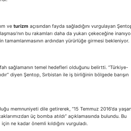
ırım ve
turizm
açısından fayda sağladığını vurgulayan Şento
nlaşması’nın bu rakamları daha da yukarı çekeceğine inanıyo
nin tamamlanmasının ardından yürürlüğe girmesi bekleniyor.
fah sağlamanın temel hedefleri olduğunu belirtti. “Türkiye-
sıdır” diyen Şentop, Sırbistan ile iş birliğinin bölgede barışın
yduğu memnuniyeti dile getirerek, “15 Temmuz 2016’da yaşa
çaklarımızdan üç bomba atıldı” açıklamasında bulundu. Bu
çin ne kadar önemli kıldığını vurguladı.