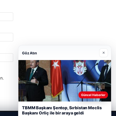
×
Göz Atın
n.
Güncel Haberler
TBMM Başkanı Şentop, Sırbistan Meclis
Başkanı Orliç ile bir araya geldi