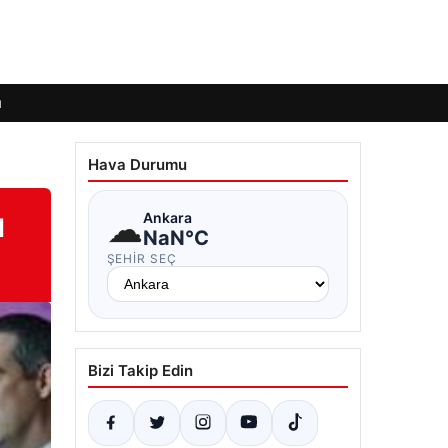
ı
Hava Durumu
ı
☁
Ankara
NaN°C
ŞEHIR SEÇ
Bizi Takip Edin