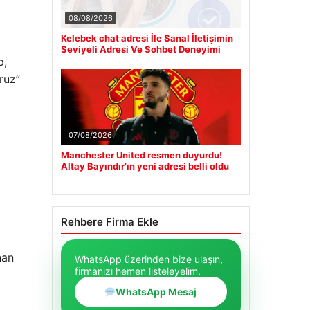
08/08/2026
Kelebek chat adresi İle Sanal İletişimin
Seviyeli Adresi Ve Sohbet Deneyimi
p,
ruz”
07/08/2026
Manchester United resmen duyurdu!
Altay Bayındır’ın yeni adresi belli oldu
Rehbere Firma Ekle
nan
WhatsApp üzerinden bize ulaşın,
firmanızı hemen listeleyelim.
WhatsApp Mesaj