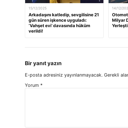
15/12/2025
14/12/20
Arkadaşını katledip, sevgilisine 21
Otomoti
gün süren işkence uyguladı:
Milyar 
‘Vahşet evi’ davasında hüküm
Yerleşti
verildi!
Bir yanıt yazın
E-posta adresiniz yayınlanmayacak.
Gerekli ala
Yorum
*