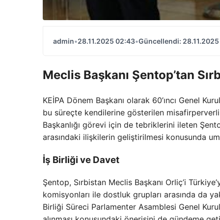
admin
•
28.11.2025 02:43
•
Güncellendi: 28.11.2025
Meclis Başkanı Şentop’tan Sırb
KEİPA Dönem Başkanı olarak 60’ıncı Genel Kurul
bu süreçte kendilerine gösterilen misafirperverli
Başkanlığı görevi için de tebriklerini ileten Şen
arasındaki ilişkilerin geliştirilmesi konusunda um
İş Birliği ve Davet
Şentop, Sırbistan Meclis Başkanı Orliç’i Türkiye
komisyonları ile dostluk grupları arasında da ya
Birliği Süreci Parlamenter Asamblesi Genel Kurul
alınması konusundaki önerisini de gündeme geti