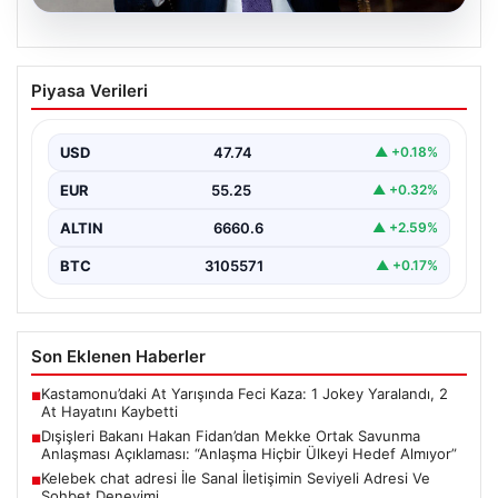
08.08.2026
Dışişleri Bakanı Hakan Fidan’dan Mekke
Piyasa Verileri
Ortak Savunma Anlaşması Açıklaması:
“Anlaşma Hiçbir Ülkeyi Hedef Almıyor”
USD
47.74
▲ +0.18%
Dışişleri Bakanı Hakan Fidan, Mekke Ortak Savunma
Anlaşması hakkında önemli değerlendirmelerde
EUR
55.25
▲ +0.32%
bulundu. Bakan Fidan,…
ALTIN
6660.6
▲ +2.59%
BTC
3105571
▲ +0.17%
Son Eklenen Haberler
Kastamonu’daki At Yarışında Feci Kaza: 1 Jokey Yaralandı, 2
■
At Hayatını Kaybetti
Dışişleri Bakanı Hakan Fidan’dan Mekke Ortak Savunma
■
Anlaşması Açıklaması: “Anlaşma Hiçbir Ülkeyi Hedef Almıyor”
Kelebek chat adresi İle Sanal İletişimin Seviyeli Adresi Ve
■
Sohbet Deneyimi