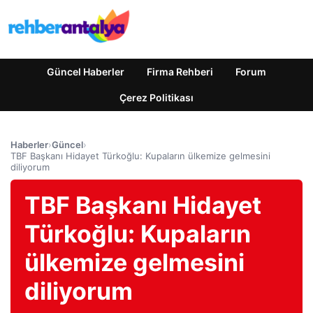
Güncel Haberler
Firma Rehberi
Forum
Çerez Politikası
Haberler
›
Güncel
›
TBF Başkanı Hidayet Türkoğlu: Kupaların ülkemize gelmesini
diliyorum
TBF Başkanı Hidayet
Türkoğlu: Kupaların
ülkemize gelmesini
diliyorum