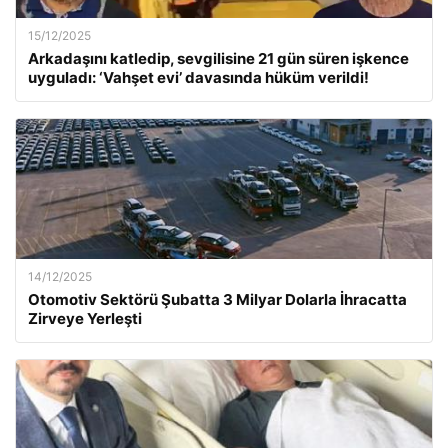
15/12/2025
Arkadaşını katledip, sevgilisine 21 gün süren işkence
uyguladı: ‘Vahşet evi’ davasında hüküm verildi!
14/12/2025
Otomotiv Sektörü Şubatta 3 Milyar Dolarla İhracatta
Zirveye Yerleşti