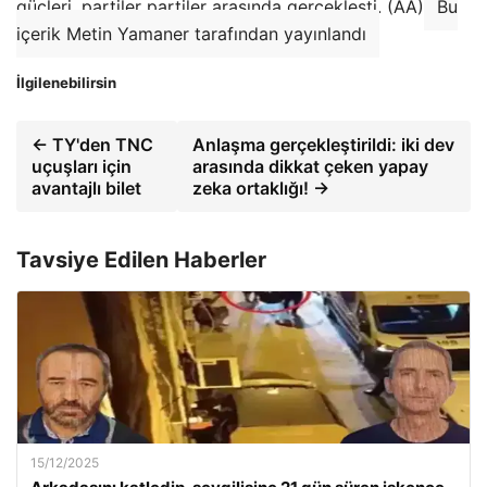
güçleri, partiler partiler arasında gerçekleşti. (AA)
Bu
içerik Metin Yamaner tarafından yayınlandı
İlgilenebilirsin
← TY'den TNC
Anlaşma gerçekleştirildi: iki dev
uçuşları için
arasında dikkat çeken yapay
avantajlı bilet
zeka ortaklığı! →
Tavsiye Edilen Haberler
15/12/2025