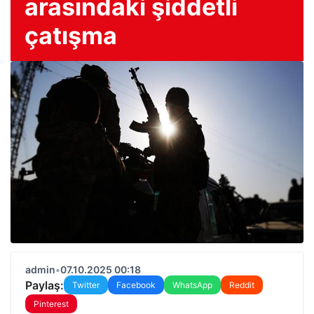
arasındaki şiddetli
çatışma
admin
•
07.10.2025 00:18
Paylaş:
Twitter
Facebook
WhatsApp
Reddit
Pinterest