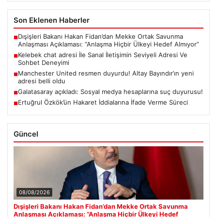
Son Eklenen Haberler
Dışişleri Bakanı Hakan Fidan’dan Mekke Ortak Savunma
■
Anlaşması Açıklaması: “Anlaşma Hiçbir Ülkeyi Hedef Almıyor”
Kelebek chat adresi İle Sanal İletişimin Seviyeli Adresi Ve
■
Sohbet Deneyimi
Manchester United resmen duyurdu! Altay Bayındır’ın yeni
■
adresi belli oldu
Galatasaray açıkladı: Sosyal medya hesaplarına suç duyurusu!
■
Ertuğrul Özkök’ün Hakaret İddialarına İfade Verme Süreci
■
Güncel
08/08/2026
Dışişleri Bakanı Hakan Fidan’dan Mekke Ortak Savunma
Anlaşması Açıklaması: “Anlaşma Hiçbir Ülkeyi Hedef