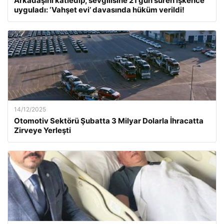
Arkadaşını katledip, sevgilisine 21 gün süren işkence
uyguladı: ‘Vahşet evi’ davasında hüküm verildi!
14/12/2025
Otomotiv Sektörü Şubatta 3 Milyar Dolarla İhracatta
Zirveye Yerleşti