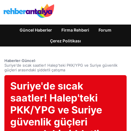
Güncel Haberler
Firma Rehberi
Forum
Çerez Politikası
Haberler
›
Güncel
›
Suriye'de sıcak saatler! Halep'teki PKK/YPG ve Suriye güvenlik
güçleri arasındaki şiddetli çatışma
Suriye'de sıcak
saatler! Halep'teki
PKK/YPG ve Suriye
güvenlik güçleri