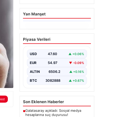
Yan Manşet
06.08.2026
Ertuğrul Özkök’ün
Piyasa Verileri
Hakaret İddialarına İfade
Verme Süreci
USD
47.60
▲ +0.06%
Ünlü gazeteci ve yazar Ertuğrul
Özkök, Cumhurbaşkanına hakaret
EUR
54.97
▼ -0.09%
iddialarıyla yürütülen soruşturma
kapsamında İstanbul Adalet…
ALTIN
6506.2
▲ +0.16%
BTC
3082888
▲ +0.67%
rest
Son Eklenen Haberler
Galatasaray açıkladı: Sosyal medya
■
hesaplarına suç duyurusu!