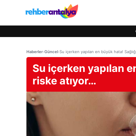
Haberler
›
Güncel
›
Su içerken yapılan en büyük hata! Sağlığı
Su içerken yapılan e
riske atıyor…