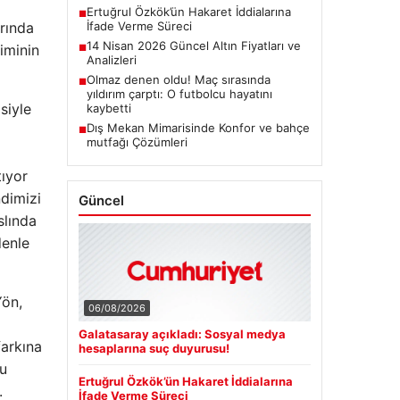
Ertuğrul Özkök’ün Hakaret İddialarına
■
İfade Verme Süreci
rında
14 Nisan 2026 Güncel Altın Fiyatları ve
iminin
■
Analizleri
Olmaz denen oldu! Maç sırasında
■
yıldırım çarptı: O futbolcu hayatını
siyle
kaybetti
Dış Mekan Mimarisinde Konfor ve bahçe
■
mutfağı Çözümleri
tıyor
ndimizi
Güncel
slında
denle
Yön,
06/08/2026
Galatasaray açıkladı: Sosyal medya
farkına
hesaplarına suç duyurusu!
su
Ertuğrul Özkök’ün Hakaret İddialarına
.
İfade Verme Süreci