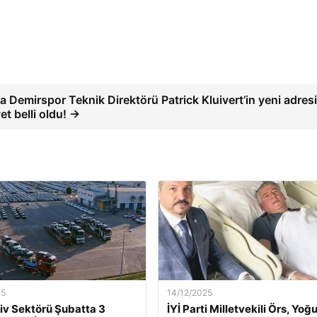
 Demirspor Teknik Direktörü Patrick Kluivert’in yeni adres
et belli oldu! →
25
14/12/2025
v Sektörü Şubatta 3
İYİ Parti Milletvekili Örs, Yoğ