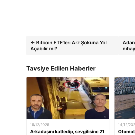
← Bitcoin ETF’leri Arz Şokuna Yol
Adana
Açabilir mi?
nihay
Tavsiye Edilen Haberler
15/12/2025
14/12/20
Arkadaşını katledip, sevgilisine 21
Otomoti