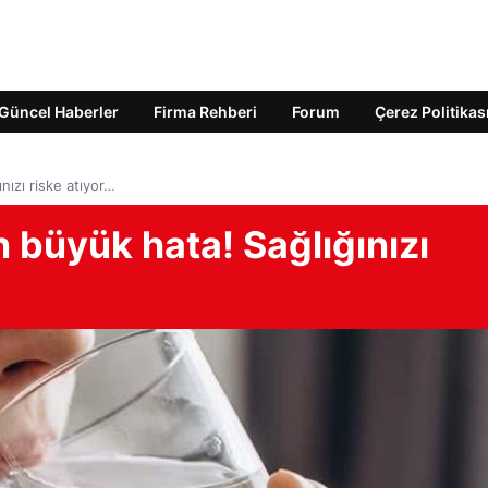
Güncel Haberler
Firma Rehberi
Forum
Çerez Politikas
nızı riske atıyor…
n büyük hata! Sağlığınızı