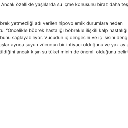
. Ancak özellikle yaşlılarda su içme konusunu biraz daha teş
brek yetmezliği adı verilen hipovolemik durumlara neden
u: “Öncelikle böbrek hastalığı böbrekle ilişkili kalp hastalığ
k bunu sağlayabiliyor. Vücudun iç dengesini ve iç ısısını den
daşlar ayrıca suyun vücudun bir ihtiyacı olduğunu ve yaz ayl
tildiğini ancak kışın su tüketiminin de önemli olduğunu belirt