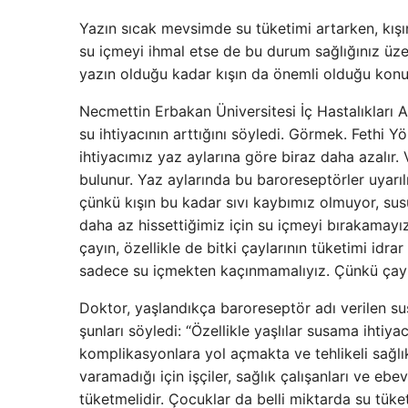
Yazın sıcak mevsimde su tüketimi artarken, kışı
su içmeyi ihmal etse de bu durum sağlığınız üzer
yazın olduğu kadar kışın da önemli olduğu konu
Necmettin Erbakan Üniversitesi İç Hastalıkları A
su ihtiyacının arttığını söyledi. Görmek. Fethi Y
ihtiyacımız yaz aylarına göre biraz daha azalı
bulunur. Yaz aylarında bu baroreseptörler uyarıl
çünkü kışın bu kadar sıvı kaybımız olmuyor, sus
daha az hissettiğimiz için su içmeyi bırakamayız
çayın, özellikle de bitki çaylarının tüketimi idra
sadece su içmekten kaçınmamalıyız. Çünkü çay 
Doktor, yaşlandıkça baroreseptör adı verilen sus
şunları söyledi: “Özellikle yaşlılar susama ihtiy
komplikasyonlara yol açmakta ve tehlikeli sağlı
varamadığı için işçiler, sağlık çalışanları ve eb
tüketmelidir. Çocuklar da belli miktarda su tüke