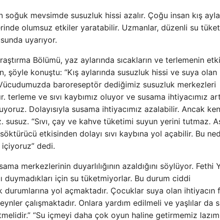
n soğuk mevsimde susuzluk hissi azalır. Çoğu insan kış ayla
inde olumsuz etkiler yaratabilir. Uzmanlar, düzenli su tüket
sunda uyarıyor.
raştırma Bölümü, yaz aylarında sıcakların ve terlemenin etki
ön, şöyle konuştu: “Kış aylarında susuzluk hissi ve suya olan
r. Vücudumuzda baroreseptör dediğimiz susuzluk merkezleri
ır. terleme ve sıvı kaybımız oluyor ve susama ihtiyacımız ar
uyoruz. Dolayısıyla susama ihtiyacımız azalabilir. Ancak ke
. susuz. “Sıvı, çay ve kahve tüketimi suyun yerini tutmaz. A
r söktürücü etkisinden dolayı sıvı kaybına yol açabilir. Bu ne
içiyoruz” dedi.
ama merkezlerinin duyarlılığının azaldığını söylüyor. Fethi 
acı duymadıkları için su tüketmiyorlar. Bu durum ciddi
k durumlarına yol açmaktadır. Çocuklar suya olan ihtiyacın 
eveynler çalışmaktadır. Onlara yardım edilmeli ve yaşlılar da 
tmelidir.” “Su içmeyi daha çok oyun haline getirmemiz lazım