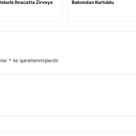
Dolarla İhracatta Zirveye
Bakımdan Kurtuldu
nlar
*
ile işaretlenmişlerdir