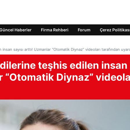
Güncel Haberler
Firma Rehberi
Forum
Çerez Politikas
insan sayısı arttı! Uzmanlar “Otomatik Diynaz” videoları tarafından uyard
lerine teşhis edilen insan
ar “Otomatik Diynaz” videola