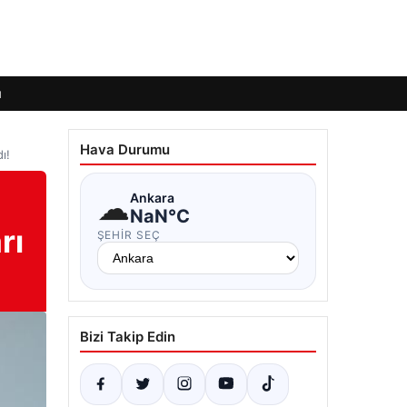
ı
Hava Durumu
ı!
☁
Ankara
NaN°C
rı
ŞEHIR SEÇ
Bizi Takip Edin