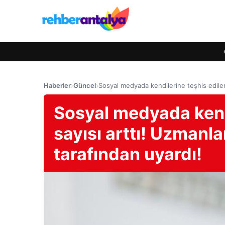
Haberler
›
Güncel
›
Sosyal medyada kendilerine teşhis edilen 
Sosyal medyada kendi
sayısı arttı! Uzmanl
tarafından uyardı!