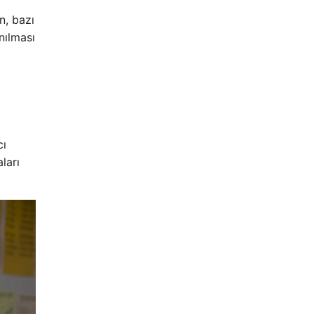
n, bazı
nılması
cı
aları