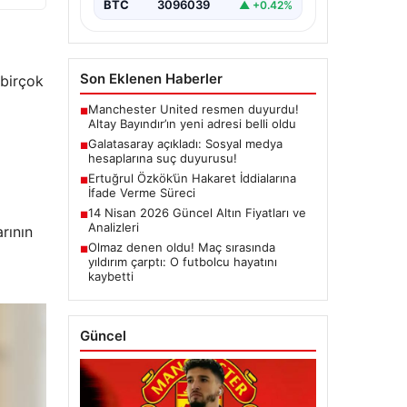
BTC
3096039
▲ +0.42%
Son Eklenen Haberler
 birçok
Manchester United resmen duyurdu!
■
Altay Bayındır’ın yeni adresi belli oldu
Galatasaray açıkladı: Sosyal medya
■
hesaplarına suç duyurusu!
Ertuğrul Özkök’ün Hakaret İddialarına
■
İfade Verme Süreci
14 Nisan 2026 Güncel Altın Fiyatları ve
■
Analizleri
rının
Olmaz denen oldu! Maç sırasında
■
yıldırım çarptı: O futbolcu hayatını
kaybetti
Güncel