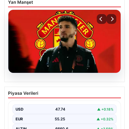
Yan Manşet
07.08.2026
Manchester United resmen duyurdu!
Piyasa Verileri
Altay Bayındır’ın yeni adresi belli oldu
USD
47.74
▲ +0.18%
EUR
55.25
▲ +0.32%
ALTIN
6660.6
▲ +2.59%