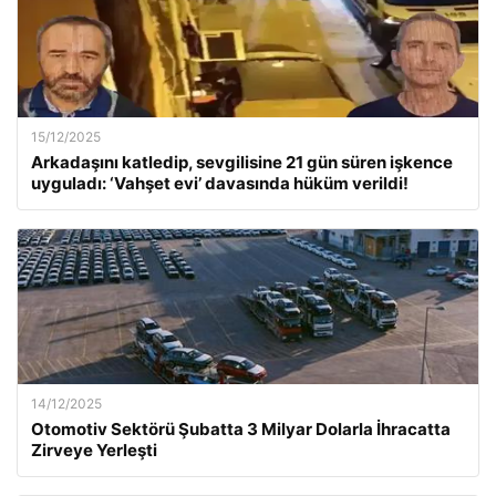
15/12/2025
Arkadaşını katledip, sevgilisine 21 gün süren işkence
uyguladı: ‘Vahşet evi’ davasında hüküm verildi!
14/12/2025
Otomotiv Sektörü Şubatta 3 Milyar Dolarla İhracatta
Zirveye Yerleşti