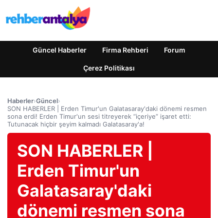
Güncel Haberler
Firma Rehberi
Forum
Çerez Politikası
Haberler
›
Güncel
›
SON HABERLER | Erden Timur'un Galatasaray'daki dönemi resmen
sona erdi! Erden Timur'un sesi titreyerek “içeriye” işaret etti:
Tutunacak hiçbir şeyim kalmadı Galatasaray'a!
SON HABERLER |
Erden Timur'un
Galatasaray'daki
dönemi resmen sona