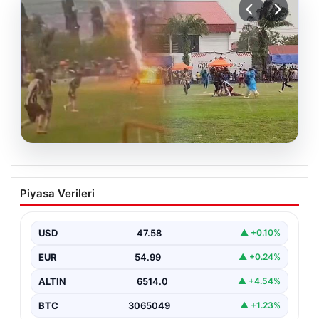
05.08.2026
Olmaz denen oldu! Maç sırasında
Piyasa Verileri
yıldırım çarptı: O futbolcu hayatını
kaybetti
USD
47.58
▲ +0.10%
EUR
54.99
▲ +0.24%
ALTIN
6514.0
▲ +4.54%
BTC
3065049
▲ +1.23%