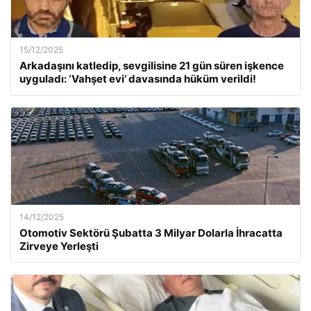
15/12/2025
Arkadaşını katledip, sevgilisine 21 gün süren işkence
uyguladı: ‘Vahşet evi’ davasında hüküm verildi!
14/12/2025
Otomotiv Sektörü Şubatta 3 Milyar Dolarla İhracatta
Zirveye Yerleşti