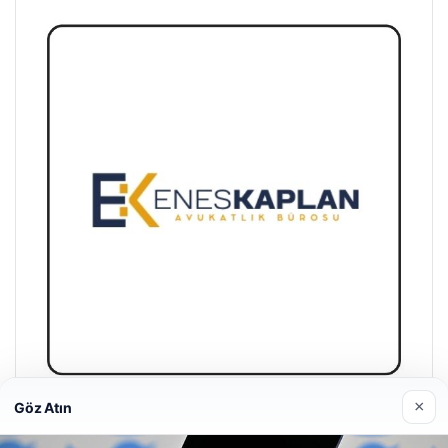
×
Göz Atın
Enes Kaplan Avukatlık Bürosu
28/04/2026