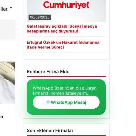
lar. “
06/08/2026
Galatasaray açıkladı: Sosyal medya
hesaplarına suç duyurusu!
Ertuğrul Özkök’ün Hakaret İddialarına
İfade Verme Süreci
Rehbere Firma Ekle
WhatsApp üzerinden bize ulaşın,
firmanızı hemen listeleyelim.
WhatsApp Mesaj
un
Son Eklenen Firmalar