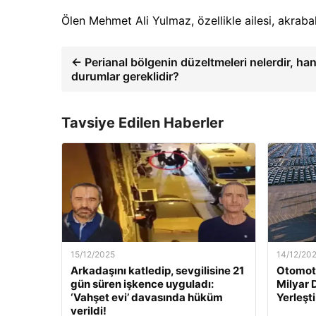
Ölen Mehmet Ali Yulmaz, özellikle ailesi, akrabal
← Perianal bölgenin düzeltmeleri nelerdir, han
durumlar gereklidir?
Tavsiye Edilen Haberler
15/12/2025
14/12/20
Arkadaşını katledip, sevgilisine 21
Otomoti
gün süren işkence uyguladı:
Milyar 
‘Vahşet evi’ davasında hüküm
Yerleşti
verildi!