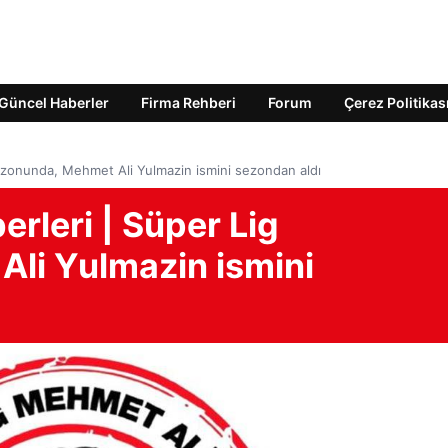
Güncel Haberler
Firma Rehberi
Forum
Çerez Politikas
ezonunda, Mehmet Ali Yulmazin ismini sezondan aldı
rleri | Süper Lig
li Yulmazin ismini