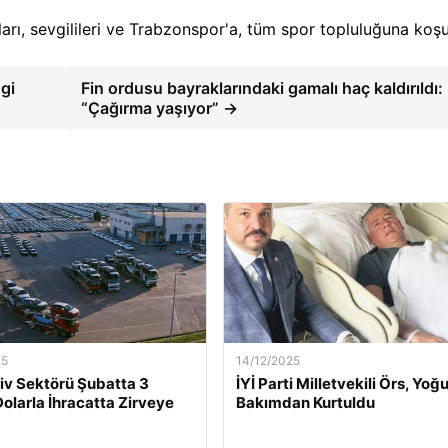
arı, sevgilileri ve Trabzonspor'a, tüm spor topluluğuna koşul
gi
Fin ordusu bayraklarındaki gamalı haç kaldırıldı:
“Çağırma yaşıyor” →
25
14/12/2025
v Sektörü Şubatta 3
İYİ Parti Milletvekili Örs, Yoğ
Dolarla İhracatta Zirveye
Bakımdan Kurtuldu