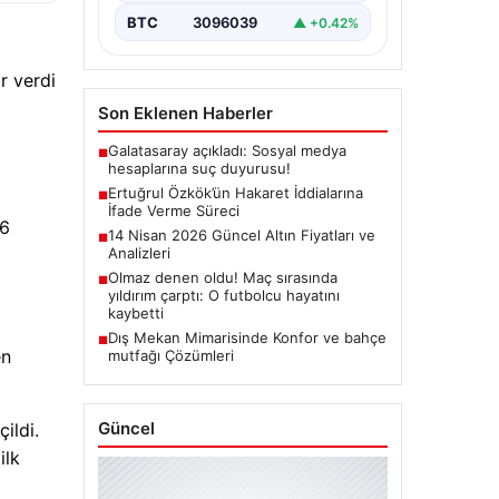
soruşturma kapsamında,…
BTC
3096039
▲ +0.42%
r verdi
Son Eklenen Haberler
Galatasaray açıkladı: Sosyal medya
■
hesaplarına suç duyurusu!
Ertuğrul Özkök’ün Hakaret İddialarına
■
İfade Verme Süreci
14 Nisan 2026 Güncel Altın Fiyatları ve
■
26
Analizleri
Olmaz denen oldu! Maç sırasında
■
yıldırım çarptı: O futbolcu hayatını
kaybetti
Dış Mekan Mimarisinde Konfor ve bahçe
■
mutfağı Çözümleri
en
Güncel
ildi.
ilk