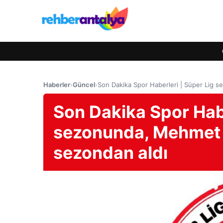
Haberler
›
Güncel
›
Son Dakika Spor Haberleri | Süper Lig s
Son Dakika Spor Habe
sezonunda, Mehmet A
sezondan aldı