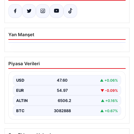
Yan Manşet
06.08.2026
Ertuğrul Özkök’ün Hakaret İddialarına
Piyasa Verileri
İfade Verme Süreci
Ünlü gazeteci ve yazar Ertuğrul Özkök,
Cumhurbaşkanına hakaret iddialarıyla yürütülen
USD
47.60
▲ +0.06%
soruşturma kapsamında İstanbul Adalet…
EUR
54.97
▼ -0.09%
ALTIN
6506.2
▲ +0.16%
BTC
3082888
▲ +0.67%