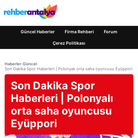
Güncel Haberler
Firma Rehberi
Forum
Çerez Politikası
Haberler
›
Güncel
›
Son Dakika Spor Haberleri | Polonyalı orta saha oyuncusu Eyüppori
Son Dakika Spor
Haberleri | Polonyalı
orta saha oyuncusu
Eyüppori