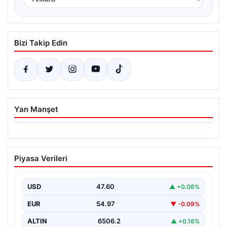
Bizi Takip Edin
Yan Manşet
06.08.2026
Ertuğrul Özkök’ün Hakaret İddialarına
Piyasa Verileri
İfade Verme Süreci
Ünlü gazeteci ve yazar Ertuğrul Özkök,
Cumhurbaşkanına hakaret iddialarıyla yürütülen
USD
47.60
▲ +0.06%
soruşturma kapsamında İstanbul Adalet…
EUR
54.97
▼ -0.09%
ALTIN
6506.2
▲ +0.16%