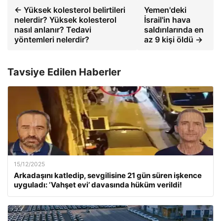
← Yüksek kolesterol belirtileri
Yemen'deki
nelerdir? Yüksek kolesterol
İsrail'in hava
nasıl anlanır? Tedavi
saldırılarında en
yöntemleri nelerdir?
az 9 kişi öldü →
Tavsiye Edilen Haberler
15/12/2025
Arkadaşını katledip, sevgilisine 21 gün süren işkence
uyguladı: ‘Vahşet evi’ davasında hüküm verildi!