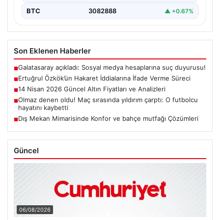
BTC
3082888
▲ +0.67%
Son Eklenen Haberler
Galatasaray açıkladı: Sosyal medya hesaplarına suç duyurusu!
■
Ertuğrul Özkök’ün Hakaret İddialarına İfade Verme Süreci
■
14 Nisan 2026 Güncel Altın Fiyatları ve Analizleri
■
Olmaz denen oldu! Maç sırasında yıldırım çarptı: O futbolcu
■
hayatını kaybetti
Dış Mekan Mimarisinde Konfor ve bahçe mutfağı Çözümleri
■
Güncel
06/08/2026