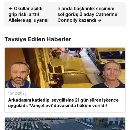
← Okullar açıldı,
İrlanda başkanlık seçimini
grip riski arttı!
sol görüşlü aday Catherine
Ailelere aşı uyarısı
Connolly kazandı →
Tavsiye Edilen Haberler
15/12/2025
Arkadaşını katledip, sevgilisine 21 gün süren işkence
uyguladı: ‘Vahşet evi’ davasında hüküm verildi!