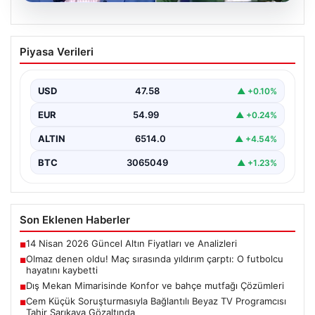
04.08.2026
Cem Küçük Soruşturmasıyla Bağlantılı
Piyasa Verileri
Beyaz TV Programcısı Tahir Sarıkaya
Gözaltında
USD
47.58
▲ +0.10%
Son dakika gelişmesine göre, gazeteci ve köşe yazarı
Cem Küçük hakkında yürütülen soruşturma
EUR
54.99
▲ +0.24%
kapsamında,…
ALTIN
6514.0
▲ +4.54%
BTC
3065049
▲ +1.23%
Son Eklenen Haberler
14 Nisan 2026 Güncel Altın Fiyatları ve Analizleri
■
Olmaz denen oldu! Maç sırasında yıldırım çarptı: O futbolcu
■
hayatını kaybetti
Dış Mekan Mimarisinde Konfor ve bahçe mutfağı Çözümleri
■
Cem Küçük Soruşturmasıyla Bağlantılı Beyaz TV Programcısı
■
Tahir Sarıkaya Gözaltında