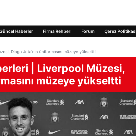
Güncel Haberler
Firma Rehberi
Forum
Çerez Politikas
zesi, Diogo Jota'nın üniformasını müzeye yükseltti
rleri | Liverpool Müzesi,
rmasını müzeye yükseltti