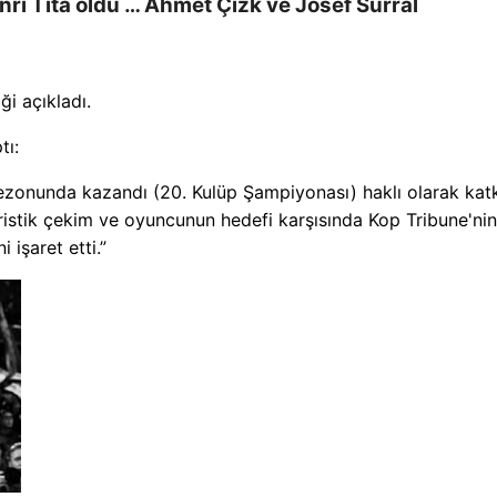
anrı Tita öldü … Ahmet Çizk ve Josef Surral
ği açıkladı.
tı:
onunda kazandı (20. Kulüp Şampiyonası) haklı olarak katk
ristik çekim ve oyuncunun hedefi karşısında Kop Tribune'nin
işaret etti.”