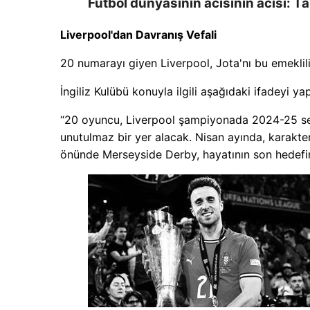
Futbol dünyasının acısının acısı: T
Liverpool'dan Davranış Vefali
20 numarayı giyen Liverpool, Jota'nı bu emeklili
İngiliz Kulübü konuyla ilgili aşağıdaki ifadeyi yap
“20 oyuncu, Liverpool şampiyonada 2024-25 sez
unutulmaz bir yer alacak. Nisan ayında, karakte
önünde Merseyside Derby, hayatının son hedefini 