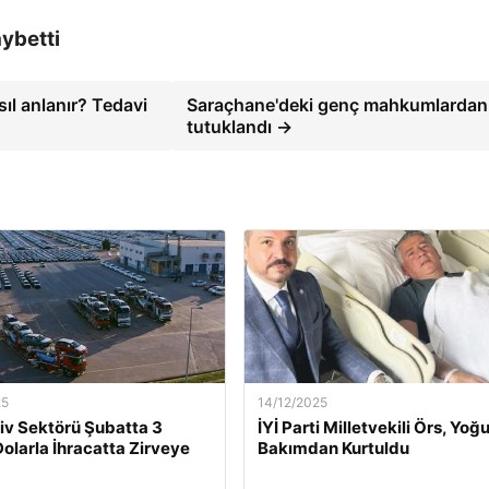
ybetti
sıl anlanır? Tedavi
Saraçhane'deki genç mahkumlardan 
tutuklandı →
25
14/12/2025
v Sektörü Şubatta 3
İYİ Parti Milletvekili Örs, Yoğ
Dolarla İhracatta Zirveye
Bakımdan Kurtuldu