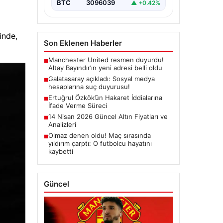
BTC
3096039
▲ +0.42%
inde,
Son Eklenen Haberler
Manchester United resmen duyurdu!
■
Altay Bayındır’ın yeni adresi belli oldu
Galatasaray açıkladı: Sosyal medya
■
hesaplarına suç duyurusu!
Ertuğrul Özkök’ün Hakaret İddialarına
■
İfade Verme Süreci
14 Nisan 2026 Güncel Altın Fiyatları ve
■
Analizleri
Olmaz denen oldu! Maç sırasında
■
yıldırım çarptı: O futbolcu hayatını
kaybetti
Güncel