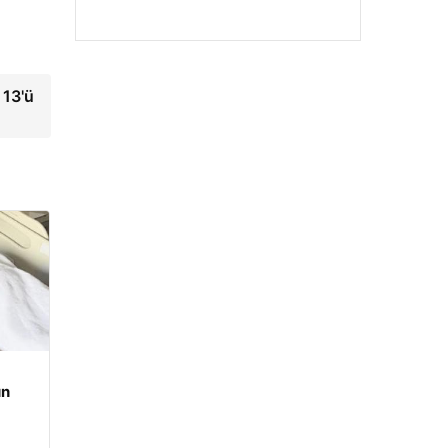
13'ü
un