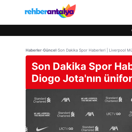
Haberler
›
Güncel
›
Son Dakika Spor Haberleri | Liverpool Mü
Son Dakika Spor Habe
Diogo Jota'nın ünifo