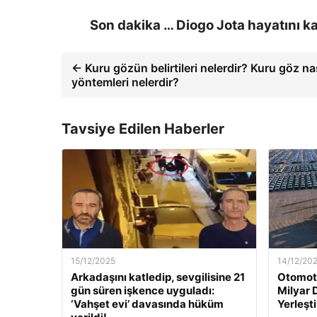
Son dakika … Diogo Jota hayatını ka
← Kuru gözün belirtileri nelerdir? Kuru göz na
yöntemleri nelerdir?
Tavsiye Edilen Haberler
15/12/2025
14/12/20
Arkadaşını katledip, sevgilisine 21
Otomoti
gün süren işkence uyguladı:
Milyar 
‘Vahşet evi’ davasında hüküm
Yerleşti