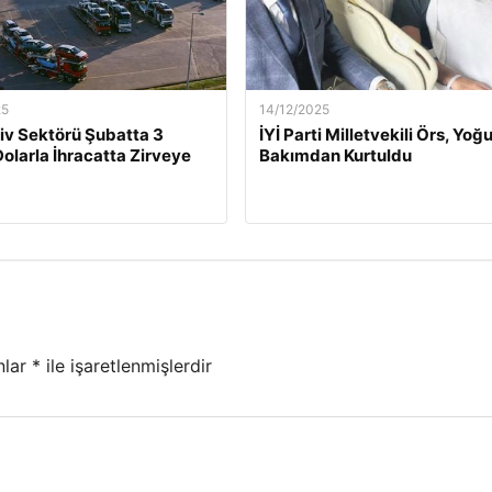
25
14/12/2025
v Sektörü Şubatta 3
İYİ Parti Milletvekili Örs, Yoğ
Dolarla İhracatta Zirveye
Bakımdan Kurtuldu
nlar
*
ile işaretlenmişlerdir