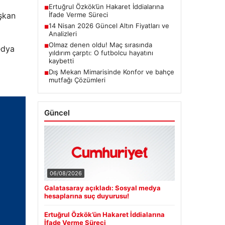
Ertuğrul Özkök’ün Hakaret İddialarına
■
İfade Verme Süreci
şkan
14 Nisan 2026 Güncel Altın Fiyatları ve
■
Analizleri
Olmaz denen oldu! Maç sırasında
■
edya
yıldırım çarptı: O futbolcu hayatını
kaybetti
Dış Mekan Mimarisinde Konfor ve bahçe
■
mutfağı Çözümleri
Güncel
06/08/2026
Galatasaray açıkladı: Sosyal medya
hesaplarına suç duyurusu!
Ertuğrul Özkök’ün Hakaret İddialarına
İfade Verme Süreci