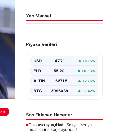
Yan Manşet
06.08.2026
Ertuğrul Özkök’ün
Piyasa Verileri
Hakaret İddialarına İfade
Verme Süreci
USD
47.71
▲ +0.16%
Ünlü gazeteci ve yazar Ertuğrul
Özkök, Cumhurbaşkanına hakaret
EUR
55.20
▲ +0.33%
iddialarıyla yürütülen soruşturma
kapsamında İstanbul Adalet…
ALTIN
6671.5
▲ +2.76%
BTC
3096039
▲ +0.42%
rest
Son Eklenen Haberler
Galatasaray açıkladı: Sosyal medya
■
hesaplarına suç duyurusu!