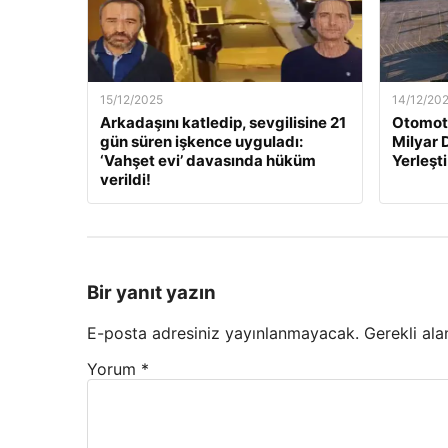
15/12/2025
14/12/20
Arkadaşını katledip, sevgilisine 21
Otomoti
gün süren işkence uyguladı:
Milyar 
‘Vahşet evi’ davasında hüküm
Yerleşti
verildi!
Bir yanıt yazın
E-posta adresiniz yayınlanmayacak.
Gerekli ala
Yorum
*