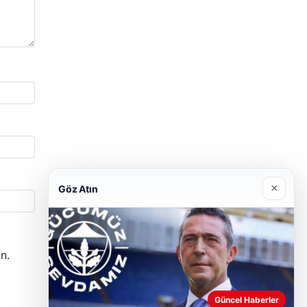
×
Göz Atın
n.
Güncel Haberler