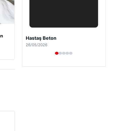
un
Enes Kaplan Avukatlık Bürosu
28/04/2026