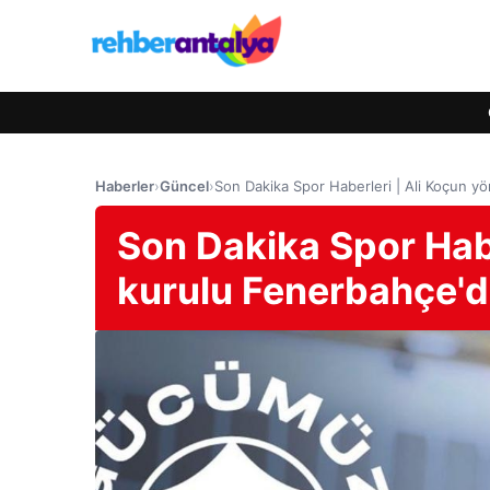
Haberler
›
Güncel
›
Son Dakika Spor Haberleri | Ali Koçun y
Son Dakika Spor Habe
kurulu Fenerbahçe'd