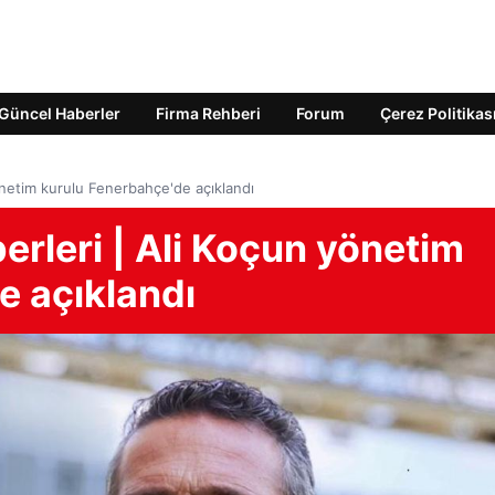
Güncel Haberler
Firma Rehberi
Forum
Çerez Politikas
önetim kurulu Fenerbahçe'de açıklandı
rleri | Ali Koçun yönetim
e açıklandı