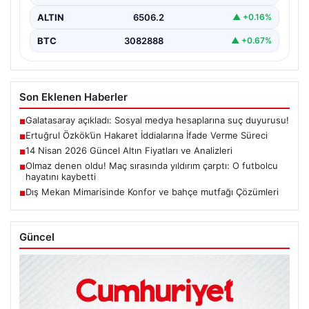
ALTIN
6506.2
▲ +0.16%
BTC
3082888
▲ +0.67%
Son Eklenen Haberler
Galatasaray açıkladı: Sosyal medya hesaplarına suç duyurusu!
■
Ertuğrul Özkök’ün Hakaret İddialarına İfade Verme Süreci
■
14 Nisan 2026 Güncel Altın Fiyatları ve Analizleri
■
Olmaz denen oldu! Maç sırasında yıldırım çarptı: O futbolcu
■
hayatını kaybetti
Dış Mekan Mimarisinde Konfor ve bahçe mutfağı Çözümleri
■
Güncel