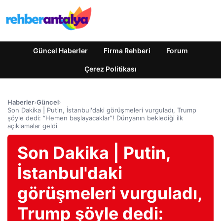
Güncel Haberler
Firma Rehberi
Forum
Çerez Politikası
Haberler
›
Güncel
›
Son Dakika | Putin, İstanbul'daki görüşmeleri vurguladı, Trump
şöyle dedi: “Hemen başlayacaklar”! Dünyanın beklediği ilk
açıklamalar geldi
Son Dakika | Putin,
İstanbul'daki
görüşmeleri vurguladı,
Trump şöyle dedi: