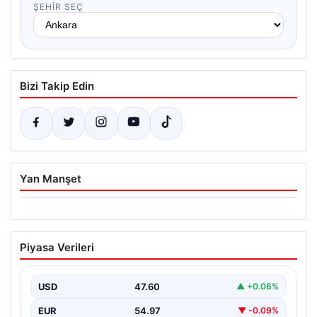
ŞEHIR SEÇ
Bizi Takip Edin
Yan Manşet
06.08.2026
Ertuğrul Özkök’ün Hakaret İddialarına
Piyasa Verileri
İfade Verme Süreci
Ünlü gazeteci ve yazar Ertuğrul Özkök,
Cumhurbaşkanına hakaret iddialarıyla yürütülen
USD
47.60
▲ +0.06%
soruşturma kapsamında İstanbul Adalet…
EUR
54.97
▼ -0.09%