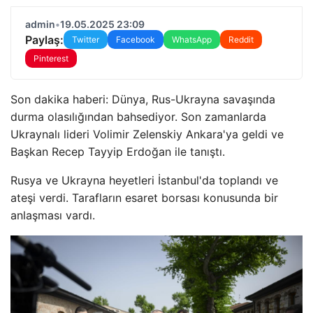
admin
•
19.05.2025 23:09
Paylaş:
Twitter
Facebook
WhatsApp
Reddit
Pinterest
Son dakika haberi: Dünya, Rus-Ukrayna savaşında
durma olasılığından bahsediyor. Son zamanlarda
Ukraynalı lideri Volimir Zelenskiy Ankara'ya geldi ve
Başkan Recep Tayyip Erdoğan ile tanıştı.
Rusya ve Ukrayna heyetleri İstanbul'da toplandı ve
ateşi verdi. Tarafların esaret borsası konusunda bir
anlaşması vardı.