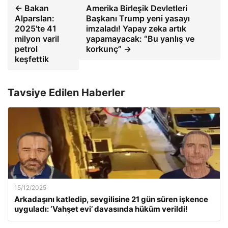
← Bakan
Amerika Birleşik Devletleri
Alparslan:
Başkanı Trump yeni yasayı
2025'te 41
imzaladı! Yapay zeka artık
milyon varil
yapamayacak: “Bu yanlış ve
petrol
korkunç” →
keşfettik
Tavsiye Edilen Haberler
15/12/2025
Arkadaşını katledip, sevgilisine 21 gün süren işkence
uyguladı: ‘Vahşet evi’ davasında hüküm verildi!