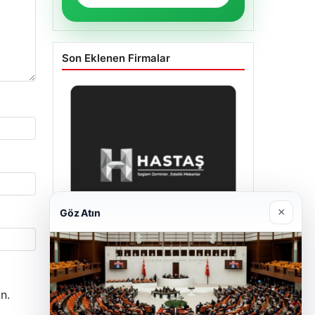
Son Eklenen Firmalar
×
Göz Atın
Enes Kaplan Avukatlık Bürosu
28/04/2026
n.