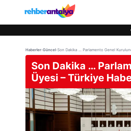
Haberler
›
Güncel
›
Son Dakika … Parlamento Genel Kurulund
Son Dakika … Parla
Üyesi – Türkiye Habe