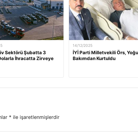
25
14/12/2025
v Sektörü Şubatta 3
İYİ Parti Milletvekili Örs, Yoğ
Dolarla İhracatta Zirveye
Bakımdan Kurtuldu
nlar
*
ile işaretlenmişlerdir