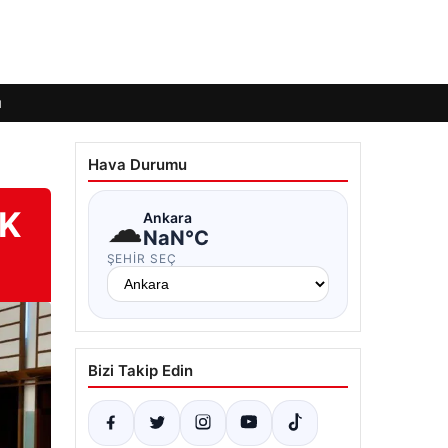
ı
Hava Durumu
SK
☁
Ankara
NaN°C
ŞEHIR SEÇ
Bizi Takip Edin