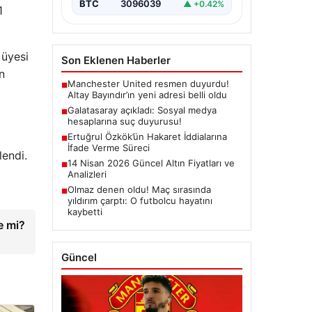
BTC
3096039
▲ +0.42%
1
 üyesi
Son Eklenen Haberler
n
Manchester United resmen duyurdu!
■
Altay Bayındır’ın yeni adresi belli oldu
Galatasaray açıkladı: Sosyal medya
■
hesaplarına suç duyurusu!
Ertuğrul Özkök’ün Hakaret İddialarına
■
İfade Verme Süreci
lendi.
14 Nisan 2026 Güncel Altın Fiyatları ve
■
Analizleri
Olmaz denen oldu! Maç sırasında
■
yıldırım çarptı: O futbolcu hayatını
kaybetti
e mi?
Güncel