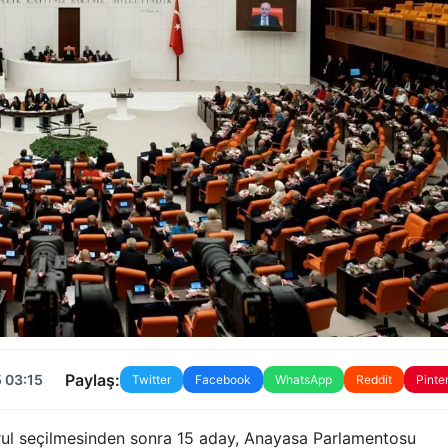
Paylaş:
 03:15
Twitter
Facebook
WhatsApp
Reddit
Pinte
urul seçilmesinden sonra 15 aday, Anayasa Parlamentosu