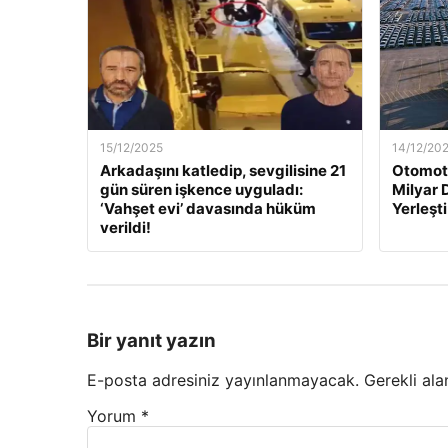
15/12/2025
14/12/20
Arkadaşını katledip, sevgilisine 21
Otomoti
gün süren işkence uyguladı:
Milyar 
‘Vahşet evi’ davasında hüküm
Yerleşti
verildi!
Bir yanıt yazın
E-posta adresiniz yayınlanmayacak.
Gerekli ala
Yorum
*