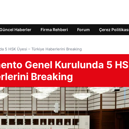
Güncel Haberler
Firma Rehberi
Forum
Çerez Politikas
a 5 HSK Üyesi – Türkiye Haberlerini Breaking
mento Genel Kurulunda 5 H
rlerini Breaking