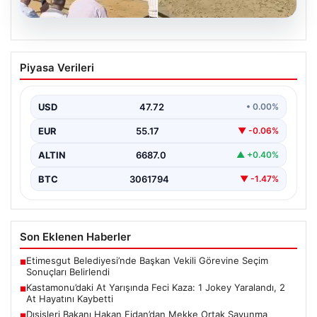
09.08.2026
Kastamonu’daki At Yarışında Feci Kaza:
Piyasa Verileri
1 Jokey Yaralandı, 2 At Hayatını Kaybetti
Kastamonu’nun Taşköprü ilçesinde düzenlenen 36’ncı
Uluslararası Kültür ve Sarımsak Festivali kapsamında
USD
47.72
• 0.00%
gerçekleşen at yarışı…
EUR
55.17
▼ -0.06%
ALTIN
6687.0
▲ +0.40%
BTC
3061794
▼ -1.47%
Son Eklenen Haberler
Etimesgut Belediyesi’nde Başkan Vekili Görevine Seçim
■
Sonuçları Belirlendi
Kastamonu’daki At Yarışında Feci Kaza: 1 Jokey Yaralandı, 2
■
At Hayatını Kaybetti
Dışişleri Bakanı Hakan Fidan’dan Mekke Ortak Savunma
■