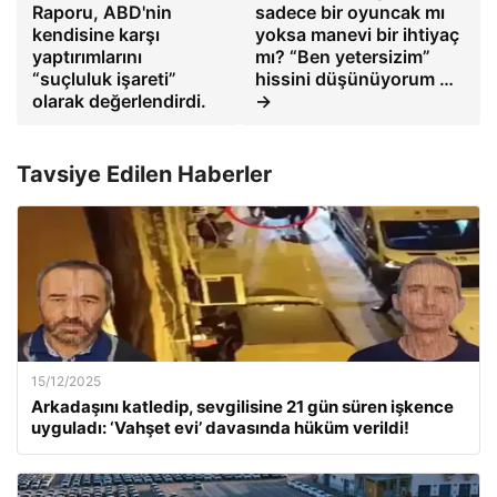
Raporu, ABD'nin
sadece bir oyuncak mı
kendisine karşı
yoksa manevi bir ihtiyaç
yaptırımlarını
mı? “Ben yetersizim”
“suçluluk işareti”
hissini düşünüyorum …
olarak değerlendirdi.
→
Tavsiye Edilen Haberler
15/12/2025
Arkadaşını katledip, sevgilisine 21 gün süren işkence
uyguladı: ‘Vahşet evi’ davasında hüküm verildi!