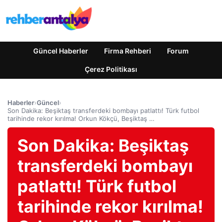
Güncel Haberler
Firma Rehberi
Forum
Çerez Politikası
Haberler
›
Güncel
›
Son Dakika: Beşiktaş transferdeki bombayı patlattı! Türk futbol
tarihinde rekor kırılma! Orkun Kökçü, Beşiktaş …
Son Dakika: Beşiktaş
transferdeki bombayı
patlattı! Türk futbol
tarihinde rekor kırılma!