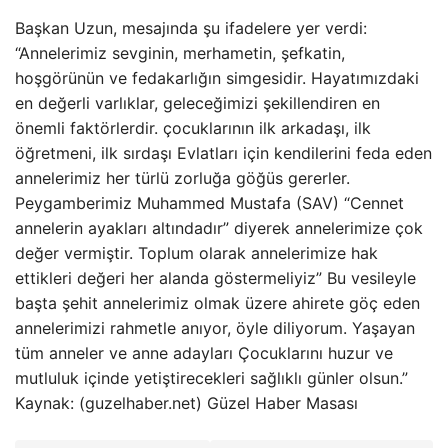
Başkan Uzun, mesajında ​​şu ifadelere yer verdi:
“Annelerimiz sevginin, merhametin, şefkatin,
hoşgörünün ve fedakarlığın simgesidir. Hayatımızdaki
en değerli varlıklar, geleceğimizi şekillendiren en
önemli faktörlerdir. çocuklarının ilk arkadaşı, ilk
öğretmeni, ilk sırdaşı Evlatları için kendilerini feda eden
annelerimiz her türlü zorluğa göğüs gererler.
Peygamberimiz Muhammed Mustafa (SAV) “Cennet
annelerin ayakları altındadır” diyerek annelerimize çok
değer vermiştir. Toplum olarak annelerimize hak
ettikleri değeri her alanda göstermeliyiz” Bu vesileyle
başta şehit annelerimiz olmak üzere ahirete göç eden
annelerimizi rahmetle anıyor, öyle diliyorum. Yaşayan
tüm anneler ve anne adayları Çocuklarını huzur ve
mutluluk içinde yetiştirecekleri sağlıklı günler olsun.”
Kaynak: (guzelhaber.net) Güzel Haber Masası