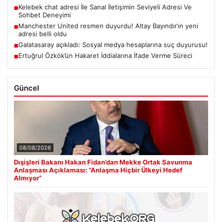
Kelebek chat adresi İle Sanal İletişimin Seviyeli Adresi Ve
■
Sohbet Deneyimi
Manchester United resmen duyurdu! Altay Bayındır’ın yeni
■
adresi belli oldu
Galatasaray açıkladı: Sosyal medya hesaplarına suç duyurusu!
■
Ertuğrul Özkök’ün Hakaret İddialarına İfade Verme Süreci
■
Güncel
08/08/2026
Dışişleri Bakanı Hakan Fidan’dan Mekke Ortak Savunma
Anlaşması Açıklaması: “Anlaşma Hiçbir Ülkeyi Hedef
Almıyor”