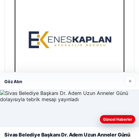
×
Göz Atın
Enes Kaplan Avukatlık Bürosu
28/04/2026
Güncel Haberler
Web sitemizi nasıl kullandığınızı daha iyi anlayabilmek,
deneyiminizi kişiselleştirmek ve geliştirmek amacıyla çerezler
Sivas Belediye Başkanı Dr. Adem Uzun Anneler Günü
kullanıyoruz.
Çerez Politikamız