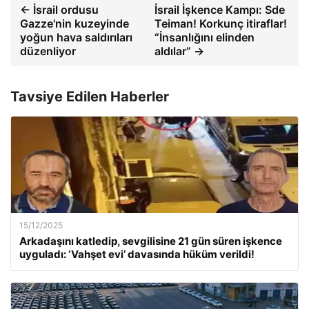
← İsrail ordusu
İsrail İşkence Kampı: Sde
Gazze'nin kuzeyinde
Teiman! Korkunç itiraflar!
yoğun hava saldırıları
“İnsanlığını elinden
düzenliyor
aldılar” →
Tavsiye Edilen Haberler
15/12/2025
Arkadaşını katledip, sevgilisine 21 gün süren işkence
uyguladı: ‘Vahşet evi’ davasında hüküm verildi!