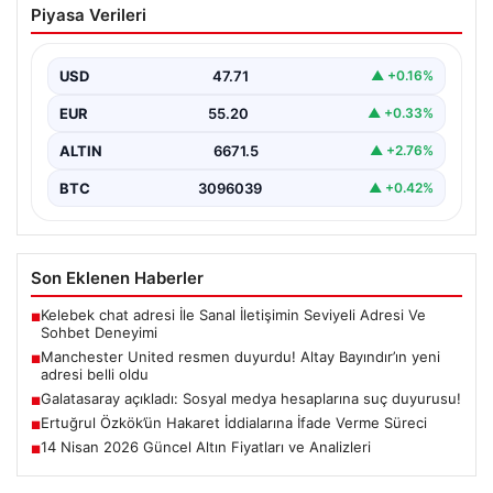
Piyasa Verileri
Altay Bayındır’ın yeni adresi belli oldu
USD
47.71
▲ +0.16%
EUR
55.20
▲ +0.33%
ALTIN
6671.5
▲ +2.76%
BTC
3096039
▲ +0.42%
Son Eklenen Haberler
Kelebek chat adresi İle Sanal İletişimin Seviyeli Adresi Ve
■
Sohbet Deneyimi
Manchester United resmen duyurdu! Altay Bayındır’ın yeni
■
adresi belli oldu
Galatasaray açıkladı: Sosyal medya hesaplarına suç duyurusu!
■
Ertuğrul Özkök’ün Hakaret İddialarına İfade Verme Süreci
■
14 Nisan 2026 Güncel Altın Fiyatları ve Analizleri
■