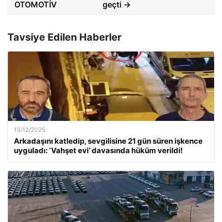
OTOMOTİV
geçti →
Tavsiye Edilen Haberler
15/12/2025
Arkadaşını katledip, sevgilisine 21 gün süren işkence
uyguladı: ‘Vahşet evi’ davasında hüküm verildi!