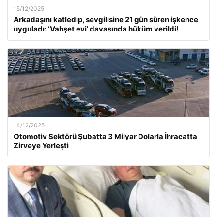
15/12/2025
Arkadaşını katledip, sevgilisine 21 gün süren işkence
uyguladı: ‘Vahşet evi’ davasında hüküm verildi!
14/12/2025
Otomotiv Sektörü Şubatta 3 Milyar Dolarla İhracatta
Zirveye Yerleşti