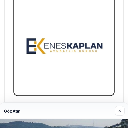
Enes Kaplan Avukatlık Bürosu
×
Göz Atın
28/04/2026