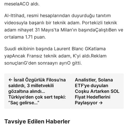
mesela
A
C
O aldı.
Al-Ittihad, resmi hesaplarından duyurduğu tanıtım
videosuyla başarılı bir teknik adam. Portekizli teknik
adam nihayet 31 Mayıs'ta Milan'ın başında
Çalıştı
Ben ve
ortalama 1.71 puan.
Suudi ekibinin başında Laurent Blanc G
Katlama
yap
Ancak Fransız teknik adam, K'yi aldı.
Reklam
sonuçları
G'den sonra
ayrı ayrı
O gitti.
← İsrail Özgürlük Filosu'na
Analistler, Solana
saldırdı, 3 milletvekili
ETF'ye duyulan
gözaltına alındı…
Coşku Artarken SOL
Türkiye'den çok sert tepki:
Fiyat Hedeflerini
“Saç gelirse…”
Paylaşıyor →
Tavsiye Edilen Haberler