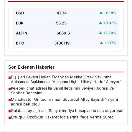
Dijital çağında bireylerin güvenli bir biçimde irtibat
kurması ciddi bir değer barındırmaktadır. Günümüzde
USD
47.74
▲ +0.18%
birçok…
EUR
55.25
▲ +0.32%
ALTIN
6660.6
▲ +2.59%
BTC
3100119
▲ +0.17%
Son Eklenen Haberler
Dışişleri Bakanı Hakan Fidan’dan Mekke Ortak Savunma
■
Anlaşması Açıklaması: “Anlaşma Hiçbir Ülkeyi Hedef Almıyor”
Kelebek chat adresi İle Sanal İletişimin Seviyeli Adresi Ve
■
Sohbet Deneyimi
Manchester United resmen duyurdu! Altay Bayındır’ın yeni
■
adresi belli oldu
Galatasaray açıkladı: Sosyal medya hesaplarına suç duyurusu!
■
Ertuğrul Özkök’ün Hakaret İddialarına İfade Verme Süreci
■