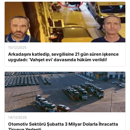
15/12/2025
Arkadaşını katledip, sevgilisine 21 gün süren işkence
uyguladı: ‘Vahşet evi’ davasında hüküm verildi!
14/12/2025
Otomotiv Sektörü Şubatta 3 Milyar Dolarla İhracatta
Zirveye Yerleşti