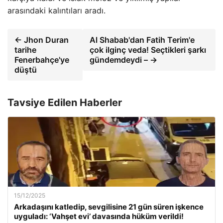
arasındaki kalıntıları aradı.
← Jhon Duran
Al Shabab'dan Fatih Terim'e
tarihe
çok ilginç veda! Seçtikleri şarkı
Fenerbahçe'ye
gündemdeydi – →
düştü
Tavsiye Edilen Haberler
15/12/2025
Arkadaşını katledip, sevgilisine 21 gün süren işkence
uyguladı: ‘Vahşet evi’ davasında hüküm verildi!