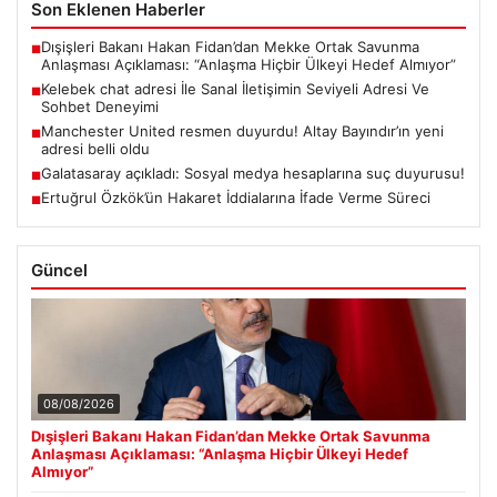
Son Eklenen Haberler
Dışişleri Bakanı Hakan Fidan’dan Mekke Ortak Savunma
■
Anlaşması Açıklaması: “Anlaşma Hiçbir Ülkeyi Hedef Almıyor”
Kelebek chat adresi İle Sanal İletişimin Seviyeli Adresi Ve
■
Sohbet Deneyimi
Manchester United resmen duyurdu! Altay Bayındır’ın yeni
■
adresi belli oldu
Galatasaray açıkladı: Sosyal medya hesaplarına suç duyurusu!
■
Ertuğrul Özkök’ün Hakaret İddialarına İfade Verme Süreci
■
Güncel
08/08/2026
Dışişleri Bakanı Hakan Fidan’dan Mekke Ortak Savunma
Anlaşması Açıklaması: “Anlaşma Hiçbir Ülkeyi Hedef
Almıyor”