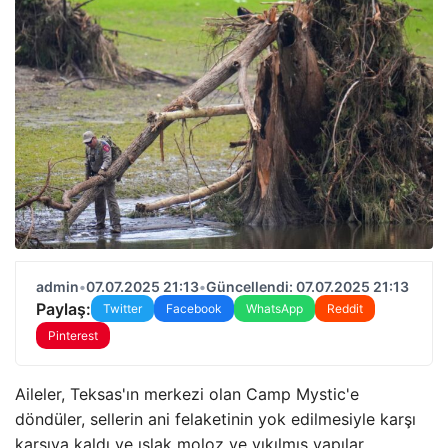
admin
•
07.07.2025 21:13
•
Güncellendi: 07.07.2025 21:13
Paylaş:
Twitter
Facebook
WhatsApp
Reddit
Pinterest
Aileler, Teksas'ın merkezi olan Camp Mystic'e
döndüler, sellerin ani felaketinin yok edilmesiyle karşı
karşıya kaldı ve ıslak moloz ve yıkılmış yapılar