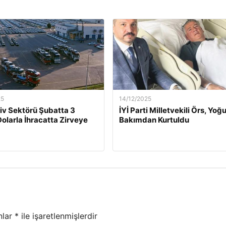
25
14/12/2025
v Sektörü Şubatta 3
İYİ Parti Milletvekili Örs, Yoğ
Dolarla İhracatta Zirveye
Bakımdan Kurtuldu
nlar
*
ile işaretlenmişlerdir