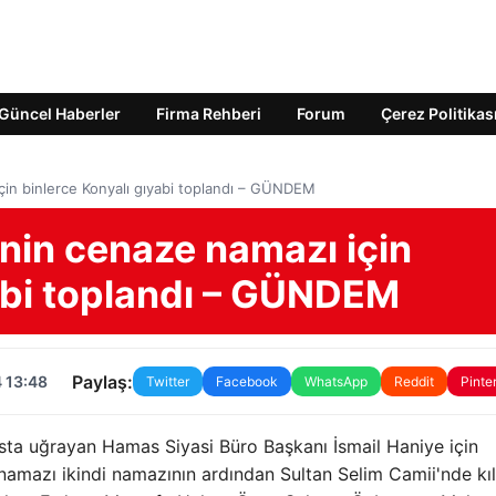
Güncel Haberler
Firma Rehberi
Forum
Çerez Politikas
için binlerce Konyalı gıyabi toplandı – GÜNDEM
'nin cenaze namazı için
yabi toplandı – GÜNDEM
Paylaş:
 13:48
Twitter
Facebook
WhatsApp
Reddit
Pinte
kasta uğrayan Hamas Siyasi Büro Başkanı İsmail Haniye için
amazı ikindi namazının ardından Sultan Selim Camii'nde kıl