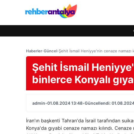
Haberler
›
Güncel
›
Şehit İsmail Heniyye'nin cenaze namazı 
Şehit İsmail Heniyye
binlerce Konyalı gı
admin
•
01.08.2024 13:48
•
Güncellendi: 01.08.2024
İran'ın başkenti Tahran'da İsrail tarafından sui
Konya'da gıyabi cenaze namazı kılındı. Cenaze n