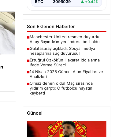
BTC
3096039
▲ +0.42%
Son Eklenen Haberler
Manchester United resmen duyurdu!
■
Altay Bayındır’ın yeni adresi belli oldu
Galatasaray açıkladı: Sosyal medya
■
hesaplarına suç duyurusu!
Ertuğrul Özkök’ün Hakaret İddialarına
■
İfade Verme Süreci
un
14 Nisan 2026 Güncel Altın Fiyatları ve
■
Analizleri
Olmaz denen oldu! Maç sırasında
■
yıldırım çarptı: O futbolcu hayatını
kaybetti
Güncel