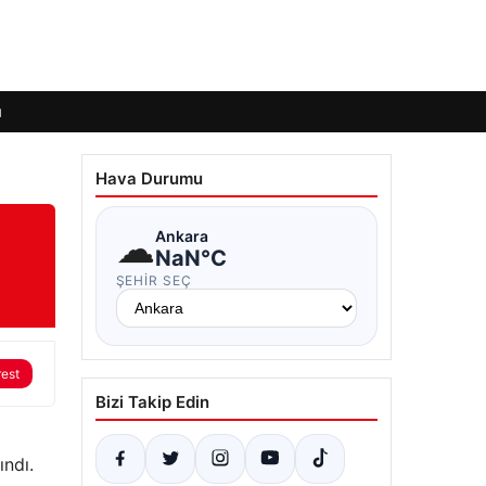
ı
Hava Durumu
☁
Ankara
NaN°C
ŞEHIR SEÇ
rest
Bizi Takip Edin
ındı.