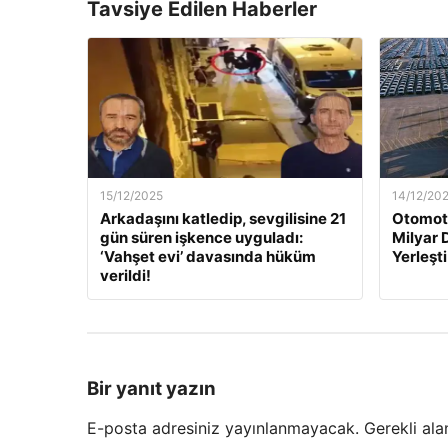
Tavsiye Edilen Haberler
15/12/2025
14/12/20
Arkadaşını katledip, sevgilisine 21
Otomoti
gün süren işkence uyguladı:
Milyar 
‘Vahşet evi’ davasında hüküm
Yerleşti
verildi!
Bir yanıt yazın
E-posta adresiniz yayınlanmayacak.
Gerekli ala