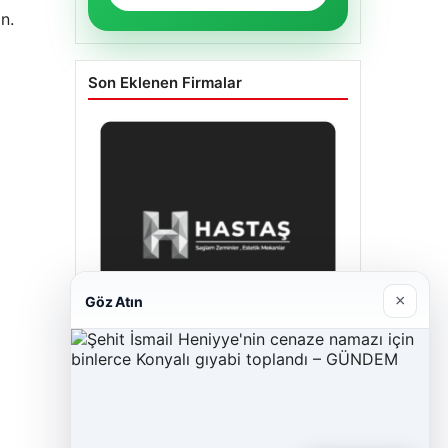
n.
Son Eklenen Firmalar
×
Göz Atın
Enes Kaplan Avukatlık Bürosu
28/04/2026