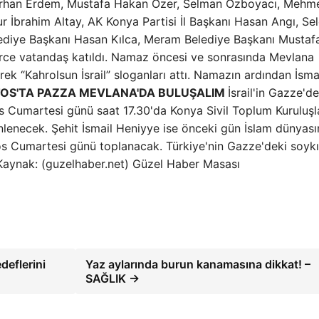
k, Orhan Erdem, Mustafa Hakan Özer, Selman Özboyacı, Mehm
 İbrahim Altay, AK Konya Partisi İl Başkanı Hasan Angı, Se
lediye Başkanı Hasan Kılca, Meram Belediye Başkanı Mustaf
nlerce vatandaş katıldı. Namaz öncesi ve sonrasında Mevlana
ek “Kahrolsun İsrail” sloganları attı. Namazın ardından İsma
OS'TA PAZZA MEVLANA'DA BULUŞALIM
İsrail'in Gazze'de
s Cumartesi günü saat 17.30'da Konya Sivil Toplum Kuruluşl
lenecek. Şehit İsmail Heniyye ise önceki gün İslam dünyası
stos Cumartesi günü toplanacak. Türkiye'nin Gazze'deki soykı
 Kaynak: (guzelhaber.net) Güzel Haber Masası
deflerini
Yaz aylarında burun kanamasına dikkat! –
SAĞLIK →