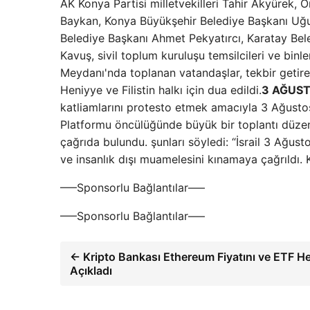
AK Konya Partisi milletvekilleri Tahir Akyüre
Baykan, Konya Büyükşehir Belediye Başkanı Uğur
Belediye Başkanı Ahmet Pekyatırcı, Karatay Be
Kavuş, sivil toplum kuruluşu temsilcileri ve bi
Meydanı'nda toplanan vatandaşlar, tekbir getirer
Heniyye ve Filistin halkı için dua edildi.
3 AĞUST
katliamlarını protesto etmek amacıyla 3 Ağusto
Platformu öncülüğünde büyük bir toplantı düzen
çağrıda bulundu. şunları söyledi: “İsrail 3 Ağu
ve insanlık dışı muamelesini kınamaya çağrıldı.
—–Sponsorlu Bağlantılar—–
—–Sponsorlu Bağlantılar—–
← Kripto Bankası Ethereum Fiyatını ve ETF He
Açıkladı