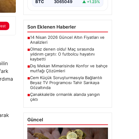
BTC
3065049
▲ +1.23%
rest
Son Eklenen Haberler
14 Nisan 2026 Güncel Altın Fiyatları ve
■
Analizleri
Olmaz denen oldu! Maç sırasında
■
yıldırım çarptı: O futbolcu hayatını
kaybetti
ilin
Dış Mekan Mimarisinde Konfor ve bahçe
■
fark
mutfağı Çözümleri
Cem Küçük Soruşturmasıyla Bağlantılı
ardıma
■
Beyaz TV Programcısı Tahir Sarıkaya
Gözaltında
Çanakkale’de ormanlık alanda yangın
■
çıktı
arak
Güncel