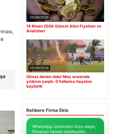
05/08/2026
14 Nisan 2026 Güncel Altın Fiyatları ve
anması,
Analizleri
da
05/08/2026
nşa
Olmaz denen oldu! Maç sırasında
yıldırım çarptı: O futbolcu hayatını
kaybetti
Rehbere Firma Ekle
WhatsApp üzerinden bize ulaşın,
firmanızı hemen listeleyelim.