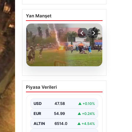
Yan Manşet
05.08.2026
Olmaz denen oldu! Maç
Piyasa Verileri
sırasında yıldırım çarptı:
O futbolcu hayatını
kaybetti
USD
47.58
▲ +0.10%
EUR
54.99
▲ +0.24%
ALTIN
6514.0
▲ +4.54%