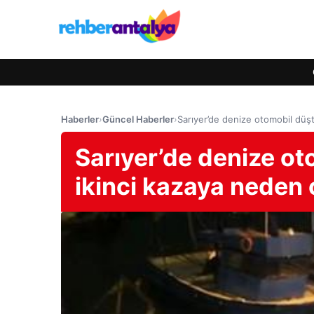
Haberler
›
Güncel Haberler
›
Sarıyer’de denize otomobil düş
Sarıyer’de denize o
ikinci kazaya neden 