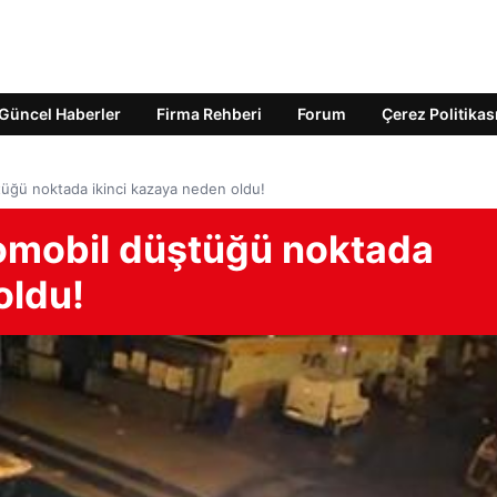
Güncel Haberler
Firma Rehberi
Forum
Çerez Politikas
tüğü noktada ikinci kazaya neden oldu!
tomobil düştüğü noktada
oldu!