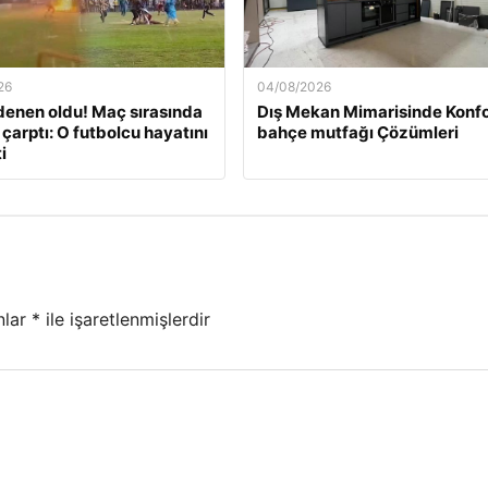
26
04/08/2026
enen oldu! Maç sırasında
Dış Mekan Mimarisinde Konfo
 çarptı: O futbolcu hayatını
bahçe mutfağı Çözümleri
i
nlar
*
ile işaretlenmişlerdir