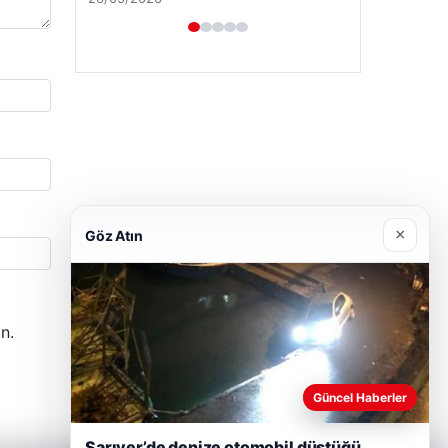
×
Göz Atın
n.
Güncel Haberler
Sarıyer’de denize otomobil düştüğü