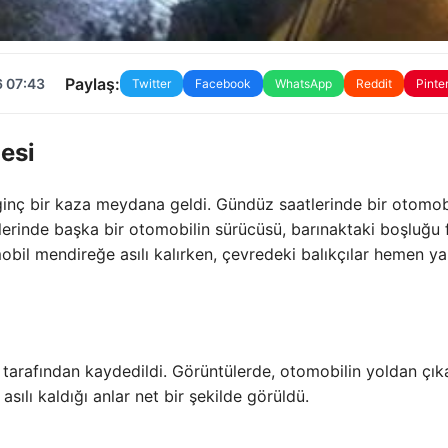
Paylaş:
6 07:43
Twitter
Facebook
WhatsApp
Reddit
Pinte
esi
ginç bir kaza meydana geldi. Gündüz saatlerinde bir otomob
erinde başka bir otomobilin sürücüsü, barınaktaki boşluğu 
obil mendireğe asılı kalırken, çevredeki balıkçılar hemen y
ı tarafından kaydedildi. Görüntülerde, otomobilin yoldan çık
ılı kaldığı anlar net bir şekilde görüldü.