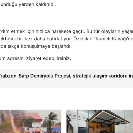
unduğu yerden kaldırıldı.
rdım etmek için hızlıca harekete geçti. Bu tür olayların yaş
ktiğini bir kez daha hatırlatıyor. Özellikle “Rumeli Kavağı’n
sında sıkça konuşulmaya başlandı.
om adresini ziyaret edebilirsiniz.
abzon-Sarp Demiryolu Projesi, stratejik ulaşım koridoru i