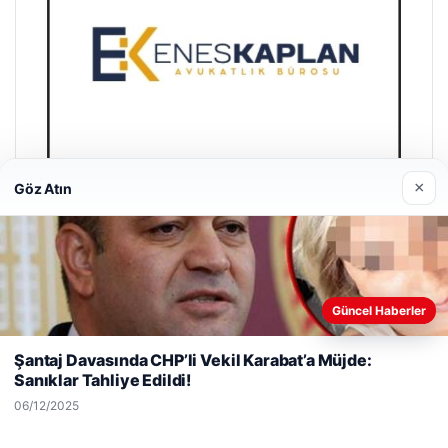
×
Göz Atın
Enes Kaplan Avukatlık Bürosu
28/04/2026
Güncel Haberler
Web sitemizi nasıl kullandığınızı daha iyi anlayabilmek,
deneyiminizi kişiselleştirmek ve geliştirmek amacıyla çerezler
Şantaj Davasında CHP’li Vekil Karabat’a Müjde:
kullanıyoruz.
Çerez Politikamız
Sanıklar Tahliye Edildi!
Reddet
Kabul Et
06/12/2025