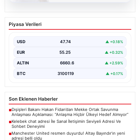
08.08.2026
Kelebek chat adresi İle Sanal İletişimin
Piyasa Verileri
Seviyeli Adresi Ve Sohbet Deneyimi
Dijital çağında bireylerin güvenli bir biçimde irtibat
kurması ciddi bir değer barındırmaktadır. Günümüzde
USD
47.74
▲ +0.18%
birçok…
EUR
55.25
▲ +0.32%
ALTIN
6660.6
▲ +2.59%
BTC
3100119
▲ +0.17%
Son Eklenen Haberler
Dışişleri Bakanı Hakan Fidan’dan Mekke Ortak Savunma
■
Anlaşması Açıklaması: “Anlaşma Hiçbir Ülkeyi Hedef Almıyor”
Kelebek chat adresi İle Sanal İletişimin Seviyeli Adresi Ve
■
Sohbet Deneyimi
Manchester United resmen duyurdu! Altay Bayındır’ın yeni
■
adresi belli oldu