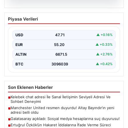
07.08.2026
Manchester United resmen duyurdu!
Piyasa Verileri
Altay Bayındır’ın yeni adresi belli oldu
USD
47.71
▲ +0.16%
EUR
55.20
▲ +0.33%
ALTIN
6671.5
▲ +2.76%
BTC
3096039
▲ +0.42%
Son Eklenen Haberler
Kelebek chat adresi İle Sanal İletişimin Seviyeli Adresi Ve
■
Sohbet Deneyimi
Manchester United resmen duyurdu! Altay Bayındır’ın yeni
■
adresi belli oldu
Galatasaray açıkladı: Sosyal medya hesaplarına suç duyurusu!
■
Ertuğrul Özkök’ün Hakaret İddialarına İfade Verme Süreci
■