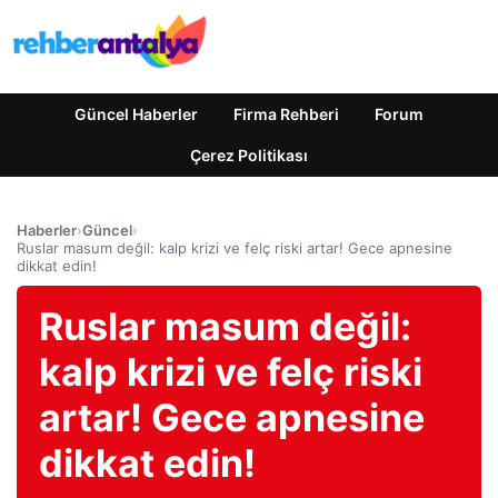
Güncel Haberler
Firma Rehberi
Forum
Çerez Politikası
Haberler
›
Güncel
›
Ruslar masum değil: kalp krizi ve felç riski artar! Gece apnesine
dikkat edin!
Ruslar masum değil:
kalp krizi ve felç riski
artar! Gece apnesine
dikkat edin!