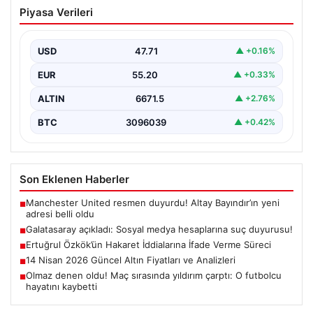
Galatasaray açıkladı: Sosyal medya
Piyasa Verileri
hesaplarına suç duyurusu!
{ “title”: “Galatasaray, Sosyal Medya Hesaplarına Karşı
Hukuki Adım Attı”, “content”: “ Galatasaray Spor…
USD
47.71
▲ +0.16%
EUR
55.20
▲ +0.33%
ALTIN
6671.5
▲ +2.76%
BTC
3096039
▲ +0.42%
Son Eklenen Haberler
Manchester United resmen duyurdu! Altay Bayındır’ın yeni
■
adresi belli oldu
Galatasaray açıkladı: Sosyal medya hesaplarına suç duyurusu!
■
Ertuğrul Özkök’ün Hakaret İddialarına İfade Verme Süreci
■
14 Nisan 2026 Güncel Altın Fiyatları ve Analizleri
■
Olmaz denen oldu! Maç sırasında yıldırım çarptı: O futbolcu
■
hayatını kaybetti