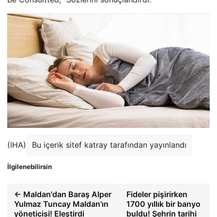
(IHA)
Bu içerik sitef katray tarafından yayınlandı
İlgilenebilirsin
← Maldan'dan Baraş Alper
Fideler pişirirken
Yulmaz Tuncay Maldan'ın
1700 yıllık bir banyo
yöneticisi! Eleştirdi
buldu! Şehrin tarihi