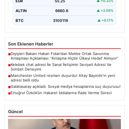
EUR
55.25
▲ +0.32%
ALTIN
6660.6
▲ +2.59%
BTC
3100119
▲ +0.17%
Son Eklenen Haberler
Dışişleri Bakanı Hakan Fidan’dan Mekke Ortak Savunma
■
Anlaşması Açıklaması: “Anlaşma Hiçbir Ülkeyi Hedef Almıyor”
Kelebek chat adresi İle Sanal İletişimin Seviyeli Adresi Ve
■
Sohbet Deneyimi
Manchester United resmen duyurdu! Altay Bayındır’ın yeni
■
adresi belli oldu
Galatasaray açıkladı: Sosyal medya hesaplarına suç duyurusu!
■
Ertuğrul Özkök’ün Hakaret İddialarına İfade Verme Süreci
■
Güncel