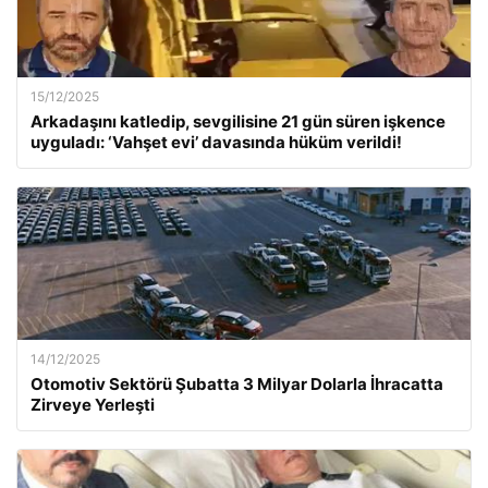
15/12/2025
Arkadaşını katledip, sevgilisine 21 gün süren işkence
uyguladı: ‘Vahşet evi’ davasında hüküm verildi!
14/12/2025
Otomotiv Sektörü Şubatta 3 Milyar Dolarla İhracatta
Zirveye Yerleşti