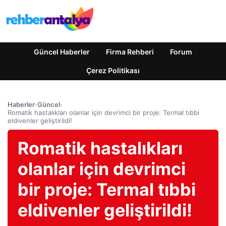
Güncel Haberler
Firma Rehberi
Forum
Çerez Politikası
Haberler
›
Güncel
›
Romatik hastalıkları olanlar için devrimci bir proje: Termal tıbbi
eldivenler geliştirildi!
Romatik hastalıkları
olanlar için devrimci
bir proje: Termal tıbbi
eldivenler geliştirildi!