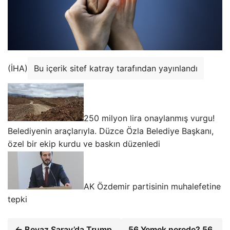
(İHA)
Bu içerik sitef katray tarafından yayınlandı
250 milyon lira onaylanmış vurgu!
Belediyenin araçlarıyla. Düzce Özla Belediye Başkanı,
özel bir ekip kurdu ve baskın düzenledi
AK Özdemir partisinin muhalefetine
tepki
← Beyaz Saray’da Trump
56 Yemek nerede? 56