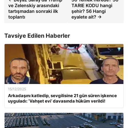
ve Zelenskiy arasındaki
TARIE KODU hangi
tartışmadan sonraki ilk
şehir? 56 Hangi
toplantı
eyalete ait? →
Tavsiye Edilen Haberler
15/12/2025
Arkadaşını katledip, sevgilisine 21 gün süren işkence
uyguladı: ‘Vahşet evi’ davasında hüküm verildi!