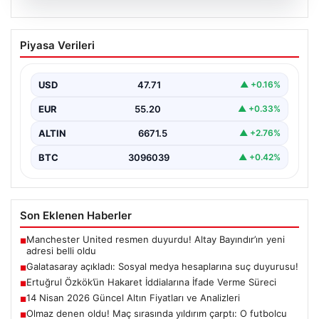
06.08.2026
Galatasaray açıkladı: Sosyal medya
Piyasa Verileri
hesaplarına suç duyurusu!
{ “title”: “Galatasaray, Sosyal Medya Hesaplarına Karşı
Hukuki Adım Attı”, “content”: “ Galatasaray Spor…
USD
47.71
▲ +0.16%
EUR
55.20
▲ +0.33%
ALTIN
6671.5
▲ +2.76%
BTC
3096039
▲ +0.42%
Son Eklenen Haberler
Manchester United resmen duyurdu! Altay Bayındır’ın yeni
■
adresi belli oldu
Galatasaray açıkladı: Sosyal medya hesaplarına suç duyurusu!
■
Ertuğrul Özkök’ün Hakaret İddialarına İfade Verme Süreci
■
14 Nisan 2026 Güncel Altın Fiyatları ve Analizleri
■
Olmaz denen oldu! Maç sırasında yıldırım çarptı: O futbolcu
■