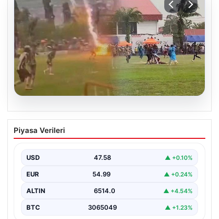
05.08.2026
Olmaz denen oldu! Maç sırasında
Piyasa Verileri
yıldırım çarptı: O futbolcu hayatını
kaybetti
USD
47.58
▲ +0.10%
EUR
54.99
▲ +0.24%
ALTIN
6514.0
▲ +4.54%
BTC
3065049
▲ +1.23%