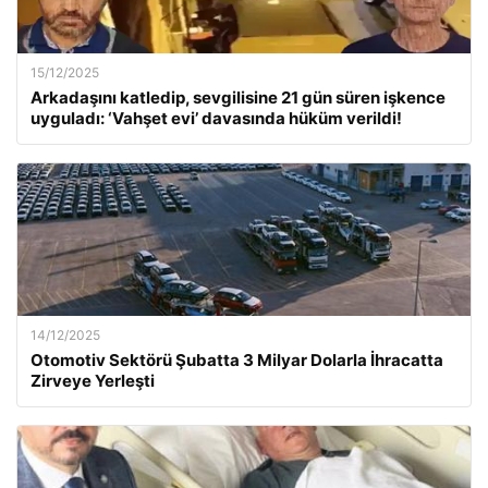
15/12/2025
Arkadaşını katledip, sevgilisine 21 gün süren işkence
uyguladı: ‘Vahşet evi’ davasında hüküm verildi!
14/12/2025
Otomotiv Sektörü Şubatta 3 Milyar Dolarla İhracatta
Zirveye Yerleşti